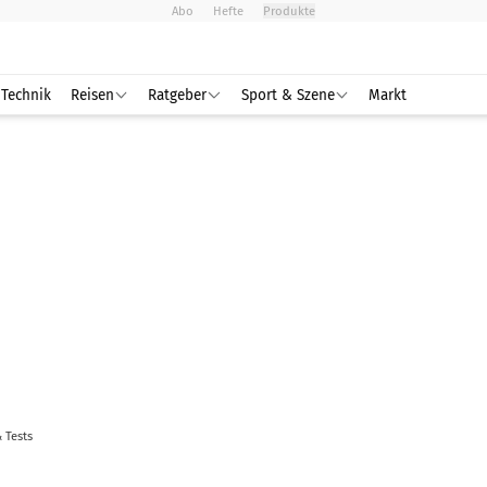
Abo
Hefte
Produkte
Technik
Reisen
Ratgeber
Sport & Szene
Markt
& Tests