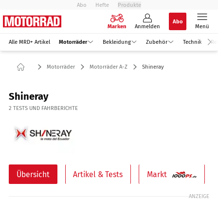
Abo
Hefte
Produkte
Abo
Marken
Anmelden
Menü
Alle MRD+ Artikel
Motorräder
Bekleidung
Zubehör
Technik
Re
Motorräder
Motorräder A-Z
Shineray
Shineray
2
TESTS UND FAHRBERICHTE
Übersicht
Artikel & Tests
Markt
ANZEIGE