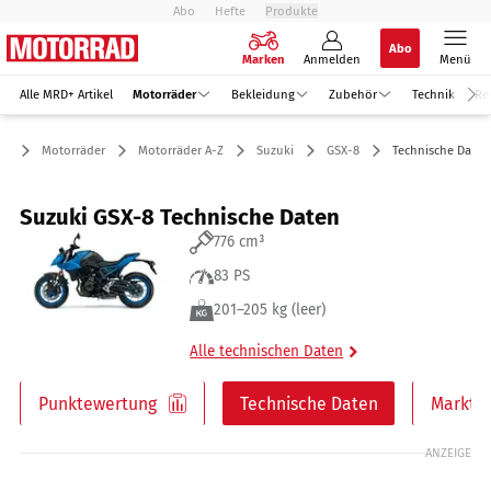
Abo
Hefte
Produkte
Abo
Marken
Anmelden
Menü
Alle MRD+ Artikel
Motorräder
Bekleidung
Zubehör
Technik
Re
Motorräder
Motorräder A-Z
Suzuki
GSX-8
Technische Daten
Suzuki GSX-8 Technische Daten
776 cm³
83 PS
201–205 kg (leer)
Alle technischen Daten
Punktewertung
Technische Daten
Markt
ANZEIGE