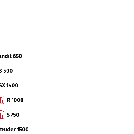
andit 650
S 500
SX 1400
SX-R 1000
SX-S 750
ntruder 1500