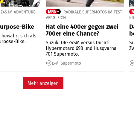
-Z4S IM ADVENTURE-
RADIKALE SUPERMOTOS IM TEST-
VERGLEICH
KI
Purpose-Bike
Hat eine 400er gegen zwei
D
700er eine Chance?
b
 bewährt sich als
urpose-Bike.
Suzuki DR-Z4SM versus Ducati
Su
Hypermotard 698 und Husqvarna
Zw
701 Supermoto.
Supermoto
Mehr anzeigen