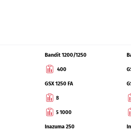
Bandit 1200/1250
B
DR-Z 400
G
GSX 1250 FA
G
GSX-8
G
GSX-S 1000
G
Inazuma 250
I