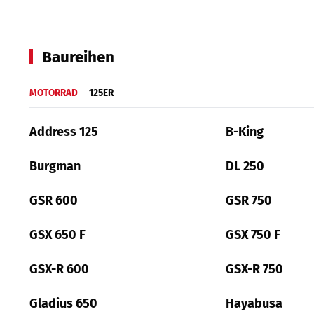
Baureihen
MOTORRAD
125ER
Address 125
B-King
Burgman
DL 250
GSR 600
GSR 750
GSX 650 F
GSX 750 F
GSX-R 600
GSX-R 750
Gladius 650
Hayabusa