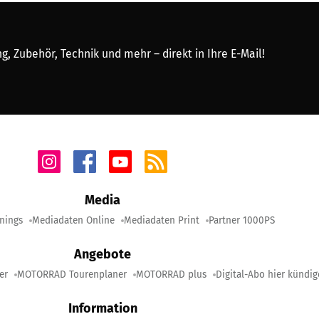
, Zubehör, Technik und mehr – direkt in Ihre E-Mail!
Media
nings
Mediadaten Online
Mediadaten Print
Partner 1000PS
Angebote
er
MOTORRAD Tourenplaner
MOTORRAD plus
Digital-Abo hier kündi
Information