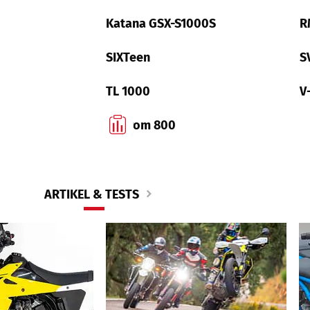
Katana GSX-S1000S
R
SIXTeen
S
TL 1000
V
V-Strom 800
ARTIKEL & TESTS