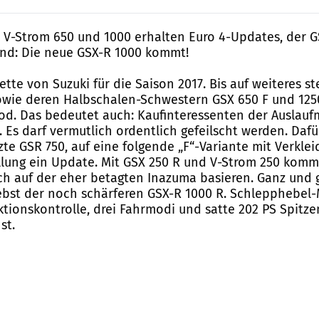
. V-Strom 650 und 1000 erhalten Euro 4-Updates, der GS
 Und: Die neue GSX-R 1000 kommt!
ette von Suzuki für die Saison 2017. Bis auf weiteres s
sowie deren Halbschalen-Schwestern GSX 650 F und 125
Tod. Das bedeutet auch: Kaufinteressenten der Auslauf
s darf vermutlich ordentlich gefeilscht werden. Dafür
e GSR 750, auf eine folgende „F“-Variante mit Verklei
llung ein Update. Mit GSX 250 R und V-Strom 250 kom
sch auf der eher betagten Inazuma basieren. Ganz und 
nebst der noch schärferen GSX-R 1000 R. Schlepphebel-
aktionskontrolle, drei Fahrmodi und satte 202 PS Spitz
st.