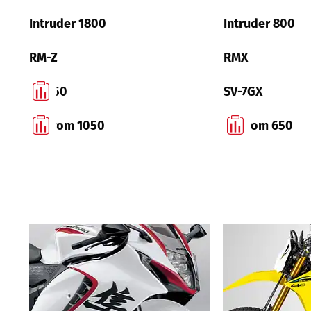
Intruder 1800
Intruder 800
RM-Z
RMX
SV 650
SV-7GX
V-Strom 1050
V-Strom 650