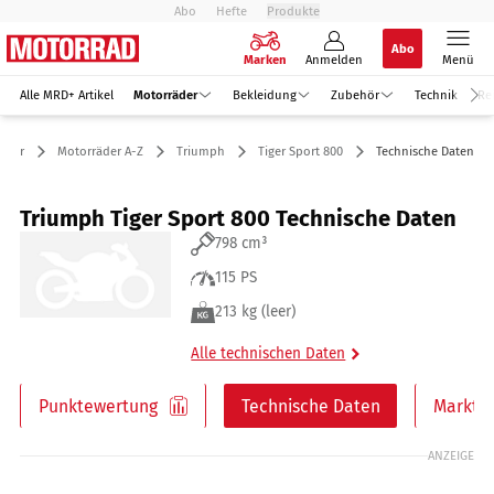
Abo
Hefte
Produkte
Abo
Marken
Anmelden
Menü
Alle MRD+ Artikel
Motorräder
Bekleidung
Zubehör
Technik
Re
äder
Motorräder A-Z
Triumph
Tiger Sport 800
Technische Daten
Triumph Tiger Sport 800 Technische Daten
798 cm³
115 PS
213 kg (leer)
Alle technischen Daten
Punktewertung
Technische Daten
Markt
ANZEIGE