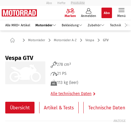
Abo
Hefte
Produkte
Abo
Marken
Anmelden
Menü
Alle MRD+ Artikel
Motorräder
Bekleidung
Zubehör
Technik
Re
Motorräder
Motorräder A-Z
Vespa
GTV
Vespa GTV
278 cm³
21 PS
113 kg (leer)
Alle technischen Daten
Übersicht
Artikel & Tests
Technische Daten
ANZEIGE