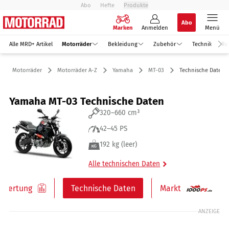
Abo
Hefte
Produkte
Abo
Marken
Anmelden
Menü
Alle MRD+ Artikel
Motorräder
Bekleidung
Zubehör
Technik
Re
Motorräder
Motorräder A-Z
Yamaha
MT-03
Technische Daten
Yamaha MT-03 Technische Daten
320–660 cm³
42–45 PS
192 kg (leer)
Alle technischen Daten
ewertung
Technische Daten
Markt
ANZEIGE