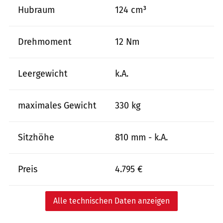
Hubraum
124 cm³
Drehmoment
12 Nm
Leergewicht
k.A.
maximales Gewicht
330 kg
Sitzhöhe
810 mm - k.A.
Preis
4.795 €
Alle technischen Daten anzeigen