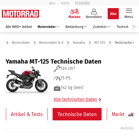
Abo
Hefte
Produkte
Abo
Marken
Anmelden
Menü
Alle MRD+ Artikel
Motorräder
Bekleidung
Zubehör
Technik
Re
Motorräder
Motorräder A-Z
Yamaha
MT-125
Technische Dat
Yamaha MT-125 Technische Daten
124 cm³
15 PS
142 kg (leer)
Alle technischen Daten
Artikel & Tests
Technische Daten
Markt
ANZEIGE