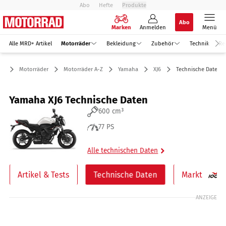
Abo
Hefte
Produkte
Abo
Marken
Anmelden
Menü
Alle MRD+ Artikel
Motorräder
Bekleidung
Zubehör
Technik
Re
Motorräder
Motorräder A-Z
Yamaha
XJ6
Technische Daten
Yamaha XJ6 Technische Daten
600 cm³
77 PS
Alle technischen Daten
Artikel & Tests
Technische Daten
Markt
ANZEIGE