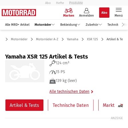
Abo
Hefte
Produkte
Abo
Marken
Anmelden
Menü
Alle MRD+ Artikel
Motorräder
Bekleidung
Zubehör
Technik
Re
Motorräder
Motorräder A-Z
Yamaha
XSR 125
Artikel & Tests
Yamaha XSR 125 Artikel & Tests
124 cm³
15 PS
139 kg (leer)
Alle technischen Daten
Artikel & Tests
Technische Daten
Markt
ANZEIGE