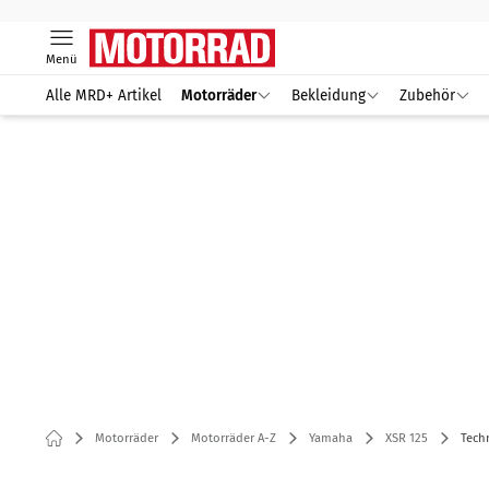
Menü
Alle MRD+ Artikel
Motorräder
Bekleidung
Zubehör
Motorräder
Motorräder A-Z
Yamaha
XSR 125
Tech