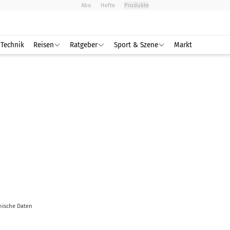
Abo
Hefte
Produkte
Technik
Reisen
Ratgeber
Sport & Szene
Markt
nische Daten