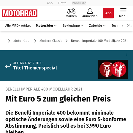
Abo
Hefte
Produkte
Abo
Marken
Anmelden
Menü
Alle MRD+ Artikel
Motorräder
Bekleidung
Zubehör
Technik
Re
Motorräder
Modern Classic
Benelli Imperiale 400 Modelljahr 2021
1
ALTERNATIVER TITEL
Titel Themenspecial
BENELLI IMPERIALE 400 MODELLJAHR 2021
Mit Euro 5 zum gleichen Preis
Die Benelli Imperiale 400 bekommt minimale
optische Änderungen sowie eine Euro 5-konforme
Abstimmung. Preislich soll es bei 3.990 Euro
bleiben.