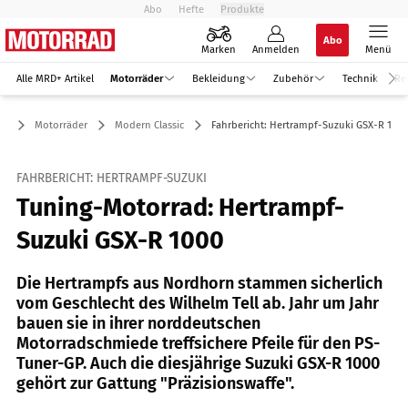
Abo
Hefte
Produkte
Abo
Marken
Anmelden
Menü
Alle MRD+ Artikel
Motorräder
Bekleidung
Zubehör
Technik
Re
Motorräder
Modern Classic
Fahrbericht: Hertrampf-Suzuki GSX-R 1000
FAHRBERICHT: HERTRAMPF-SUZUKI
Tuning-Motorrad: Hertrampf-
Suzuki GSX-R 1000
Die Hertrampfs aus Nordhorn stammen sicherlich
vom Geschlecht des Wilhelm Tell ab. Jahr um Jahr
bauen sie in ihrer norddeutschen
Motorradschmiede treffsichere Pfeile für den PS-
Tuner-GP. Auch die diesjährige Suzuki GSX-R 1000
gehört zur Gattung "Präzisionswaffe".