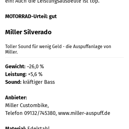
ein! Auch die Leistungsausbeute ist top.
MOTORRAD-Urteil: gut
Miller Silverado
Lohse
Toller Sound für wenig Geld - die Auspuffanlage von
Miller.
Gewicht:
–26,0 %
Leistung:
+5,6 %
Sound:
kräftiger Bass
Anbieter:
Miller Custombike,
Telefon 09132/745380, www.miller-auspuff.de
Material:
Edelstahl