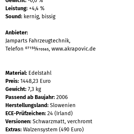
Gewicht:
-0,0 %
Leistung:
+4,4 %
Sound:
kernig, bissig
Anbieter:
Jamparts Fahrzeugtechnik,
Telefon 07150⁄970565, www.akrapovic.de
Material:
Edelstahl
Preis:
1448,23 Euro
Gewicht:
7,3 kg
Passend ab Baujahr:
2006
Herstellungsland:
Slowenien
ECE-Prüfzeichen:
24 (Irland)
Versionen:
Schwarzmatt, verchromt
Extras:
Walzensystem (490 Euro)