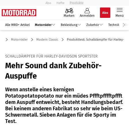
Abo
Hefte
Produkte
Abo
Marken
Anmelden
Menü
Alle MRD+ Artikel
Motorräder
Bekleidung
Zubehör
Technik
Re
Motorräder
Modern Classic
Produkttest: Schalldämpfer für Harley-Da
SCHALLDÄMPFER FÜR HARLEY-DAVIDSON SPORTSTER
Mehr Sound dank Zubehör-
Auspuffe
Wenn anstelle eines kernigen
Potatopotatopotato nur ein müdes Pffftpfffftpffft
dem Auspuff entweicht, besteht Handlungsbedarf.
Bei keinem anderen Fabrikat so sehr wie beim US-
Schwermetall. Sieben Anlagen für die Sporty im
Test.