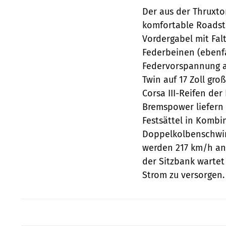
Der aus der Thruxto
komfortable Roadste
Vordergabel mit Fa
Federbeinen (ebenfa
Federvorspannung a
Twin auf 17 Zoll gro
Corsa III-Reifen de
Bremspower liefern
Festsättel in Kombi
Doppelkolbenschwim
werden 217 km/h ang
der Sitzbank warte
Strom zu versorgen.