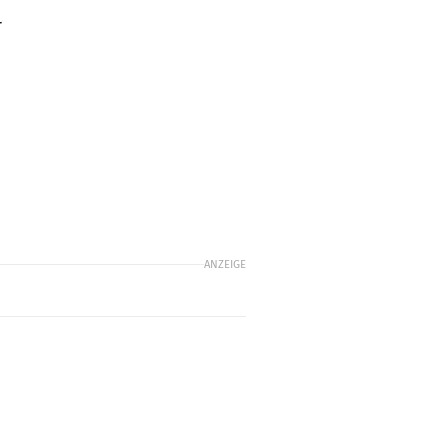
r
e
ANZEIGE