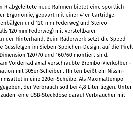
n R abgeleitete neue Rahmen bietet eine sportlich-
r-Ergonomie, gepaart mit einer 41er-Cartridge-
ltenbälgen und 120 mm Federweg und Stereo-
lls 120 mm Federweg) mit verstellbarer
n der Hinterhand. Beim Räderwerk setzt die Speed
ße Gussfelgen im Sieben-Speichen-Design, auf die Pirell
r Dimension 120/70 und 160/60 montiert sind.
 am Vorderrad axial verschraubte Brembo-Vierkolben-
nation mit 305er-Scheiben. Hinten beißt ein Nissin-
msattel in eine 220er-Scheibe. Als Maximaltempo
egeben, der Verbrauch soll bei 4,8 Liter liegen. Unter
t zudem eine USB-Steckdose darauf Verbraucher mit