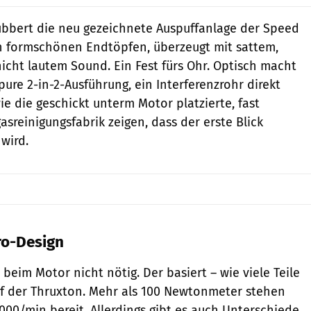
lubbert die neu gezeichnete Auspuffanlage der Speed
n formschönen Endtöpfen, überzeugt mit sattem,
nicht lautem Sound. Ein Fest fürs Ohr. Optisch macht
pure 2-in-2-Ausführung, ein Interferenzrohr direkt
ie die geschickt unterm Motor platzierte, fast
sreinigungsfabrik zeigen, dass der erste Blick
wird.
ro-Design
beim Motor nicht nötig. Der basiert – wie viele Teile
uf der Thruxton. Mehr als 100 Newtonmeter stehen
00/min bereit. Allerdings gibt es auch Unterschiede