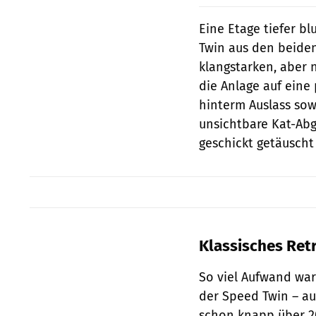
Eine Etage tiefer b
Twin aus den beide
klangstarken, aber 
die Anlage auf eine 
hinterm Auslass sow
unsichtbare Kat-Abga
geschickt getäuscht 
Klassisches Ret
So viel Aufwand war 
der Speed Twin – a
schon knapp über 20