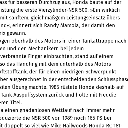
ss für besseren Durchzug aus, Honda baute auf der
stung die erste Vierzylinder-NSR 500. »Ein wirklich
mit sanftem, gleichmäßgem Leistungseinsatz übers
nd«, erinnert sich Randy Mamola, der damit den
rix gewann.
agen oberhalb des Motors in einer Tankattrappe nach
den und den Mechanikern bei jedem
verbrannte Finger einbrachten, stand auf einem
nso das Handling mit dem unterhalb des Motors
ftstofftank, der für einen niedrigen Schwerpunkt
aber ausgerechnet in der entscheidenden Schlussphas
izilen Übung machte. 1985 rüstete Honda deshalb auf
 Tank-Auspuffsystem zurück und holte mit Freddie
ren Titel.
a einen gnadenlosen Wettlauf nach immer mehr
roduzierte die NSR 500 von 1989 noch 165 PS bei
t doppelt so viel wie Mike Hailwoods Honda RC 181-