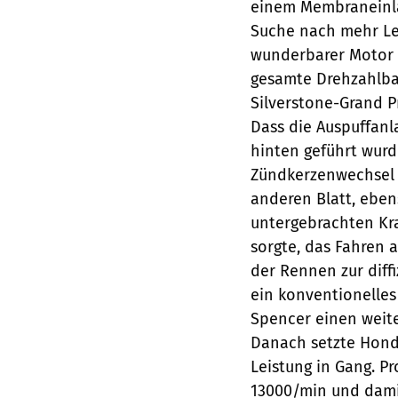
einem Membraneinla
Suche nach mehr Lei
wunderbarer Motor 
gesamte Drehzahlba
Silverstone-Grand P
Dass die Auspuffanl
hinten geführt wur
Zündkerzenwechsel 
anderen Blatt, ebe
untergebrachten Kra
sorgte, das Fahren 
der Rennen zur diff
ein konventionelles
Spencer einen weite
Danach setzte Hond
Leistung in Gang. P
13000/min und dami