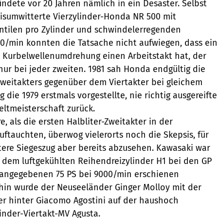
ndete vor 20 Jahren nämlich in ein Desaster. Selbst
isumwitterte Vierzylinder-Honda NR 500 mit
ntilen pro Zylinder und schwindelerregenden
0/min konnten die Tatsache nicht aufwiegen, dass ein
r Kurbelwellenumdrehung einen Arbeitstakt hat, der
nur bei jeder zweiten. 1981 sah Honda endgültig die
weitakters gegenüber dem Viertakter bei gleichem
die 1979 erstmals vorgestellte, nie richtig ausgereifte
ltmeisterschaft zurück.
e, als die ersten Halbliter-Zweitakter in der
uftauchten, überwog vielerorts noch die Skepsis, für
ere Siegeszug aber bereits abzusehen. Kawasaki war
 dem luftgekühlten Reihendreizylinder H1 bei den GP
e angegebenen 75 PS bei 9000/min erschienen
hin wurde der Neuseeländer Ginger Molloy mit der
er hinter Giacomo Agostini auf der haushoch
inder-Viertakt-MV Agusta.