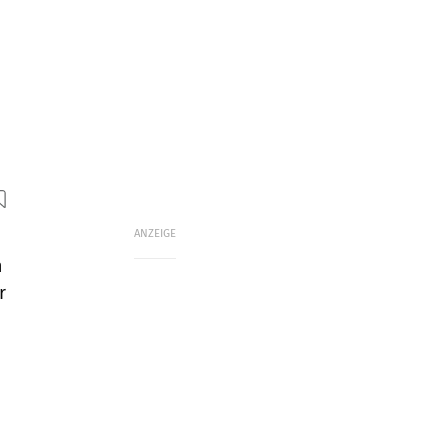
ANZEIGE
n
r