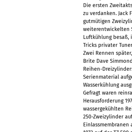
Die ersten Zweitakt
zu verdanken. Jack 
gutmütigen Zweizyl
weiterentwickelten 
Luftkühlung besaß, 
Tricks privater Tun
Zwei Rennen später,
Brite Dave Simmonds
Reihen-Dreizylinder
Serienmaterial aufg
Wasserkühlung ausge
Gefragt waren reinr
Herausforderung 197
wassergekühlten Rei
250-Zweizylinder au
Einlassmembranen a