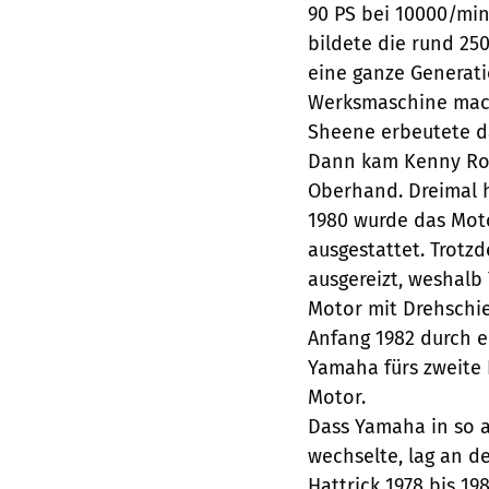
90 PS bei 10000/min
bildete die rund 250
eine ganze Generati
Werksmaschine macht
Sheene erbeutete da
Dann kam Kenny Rob
Oberhand. Dreimal h
1980 wurde das Mot
ausgestattet. Trotz
ausgereizt, weshalb
Motor mit Drehschie
Anfang 1982 durch e
Yamaha fürs zweite 
Motor.
Dass Yamaha in so 
wechselte, lag an d
Hattrick 1978 bis 19