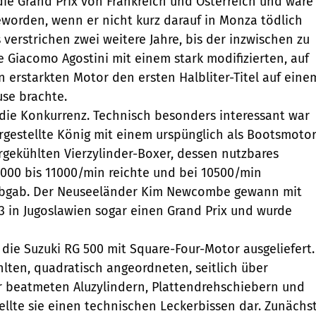
 die Grand Prix von Frankreich und Österreich und wäre
worden, wenn er nicht kurz darauf in Monza tödlich
 verstrichen zwei weitere Jahre, bis der inzwischen zu
Giacomo Agostini mit einem stark modifizierten, auf
n erstarkten Motor den ersten Halbliter-Titel auf eine
se brachte.
e die Konkurrenz. Technisch besonders interessant war
orgestellte König mit einem urspünglich als Bootsmoto
rgekühlten Vierzylinder-Boxer, dessen nutzbares
000 bis 11000/min reichte und bei 10500/min
abgab. Der Neuseeländer Kim Newcombe gewann mit
3 in Jugoslawien sogar einen Grand Prix und wurde
 die Suzuki RG 500 mit Square-Four-Motor ausgeliefert.
hlten, quadratisch angeordneten, seitlich über
r beatmeten Aluzylindern, Plattendrehschiebern und
tellte sie einen technischen Leckerbissen dar. Zunächs