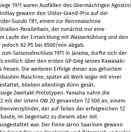
siege 1971 waren Ausfällen des übermächtigen Agostini
Findlay gewann den Ulster-Grand-Prix auf der
inder-Suzuki TR1, einem zur Rennmaschine
Straßen-Paralleltwin, der zunächst nur eine
im Laufe der Entwicklung mit Wasserkühlung und den
er jedoch 82 PS bei 8500/min abgab.
 zum Saisonabschluss 1971 in Jarama, durfte sich der
 endlich über den ersten GP-Sieg seines Kawasaki-
s freuen. Die weiteren Erfolge dieser aus getuntem
ebauten Maschine, später ab Werk sogar mit einer
stattet, blieben allerdings dünn gesät.
assige Zweitakt-Prototypen. Yamaha nahm die
2 mit der intern OW 20 genannten TZ 500 an, einem
henvierzylinder, der auf Teilen der erfolgreichen TZ
fbaute, im Gegensatz zu diesem aber mit
usgestattet war. Der Finne Jarno Saarinen gewann