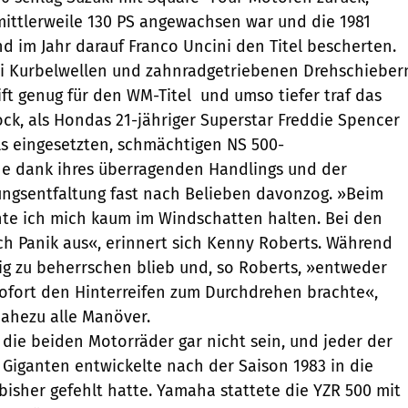
mittlerweile 130 PS angewachsen war und die 1981
nd im Jahr darauf Franco Uncini den Titel bescherten.
i Kurbelwellen und zahnradgetriebenen Drehschieber
ft genug für den WM-Titel  und umso tiefer traf das
k, als Hondas 21-jähriger Superstar Freddie Spencer
ls eingesetzten, schmächtigen NS 500-
ne dank ihres überragenden Handlings und der
ungsentfaltung fast nach Belieben davonzog. »Beim
te ich mich kaum im Windschatten halten. Bei den
h Panik aus«, erinnert sich Kenny Roberts. Während
g zu beherrschen blieb und, so Roberts, »entweder
sofort den Hinterreifen zum Durchdrehen brachte«,
ahezu alle Manöver.
die beiden Motorräder gar nicht sein, und jeder der
Giganten entwickelte nach der Saison 1983 in die
 bisher gefehlt hatte. Yamaha stattete die YZR 500 mit