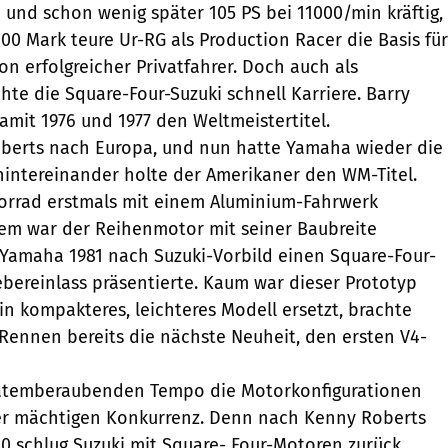
 und schon wenig später 105 PS bei 11000/min kräftig,
00 Mark teure Ur-RG als Production Racer die Basis für
on erfolgreicher Privatfahrer. Doch auch als
e die Square-Four-Suzuki schnell Karriere. Barry
mit 1976 und 1977 den Weltmeistertitel.
erts nach Europa, und nun hatte Yamaha wieder die
intereinander holte der Amerikaner den WM-Titel.
orrad erstmals mit einem Aluminium-Fahrwerk
dem war der Reihenmotor mit seiner Baubreite
 Yamaha 1981 nach Suzuki-Vorbild einen Square-Four-
bereinlass präsentierte. Kaum war dieser Prototyp
in kompakteres, leichteres Modell ersetzt, brachte
Rennen bereits die nächste Neuheit, den ersten V4-
atemberaubenden Tempo die Motorkonfigurationen
er mächtigen Konkurrenz. Denn nach Kenny Roberts
80 schlug Suzuki mit Square- Four-Motoren zurück,