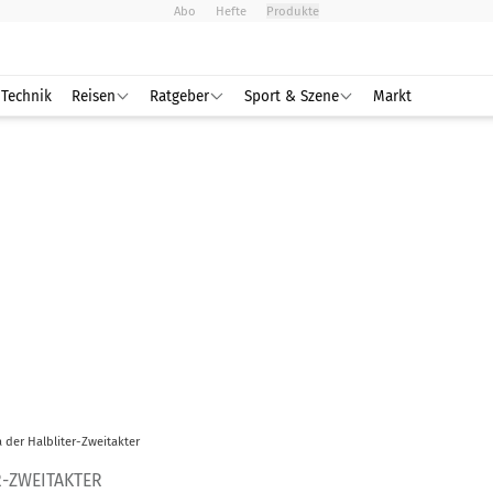
Abo
Hefte
Produkte
Technik
Reisen
Ratgeber
Sport & Szene
Markt
a der Halbliter-Zweitakter
R-ZWEITAKTER