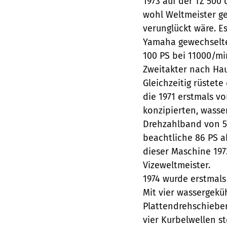
1973 auf der TZ 500
wohl Weltmeister ge
verunglückt wäre. Es
Yamaha gewechselte 
100 PS bei 11000/mi
Zweitakter nach Hau
Gleichzeitig rüstet
die 1971 erstmals v
konzipierten, wasse
Drehzahlband von 5
beachtliche 86 PS 
dieser Maschine 197
Vizeweltmeister.
1974 wurde erstmals
Mit vier wassergekü
Plattendrehschiebe
vier Kurbelwellen s