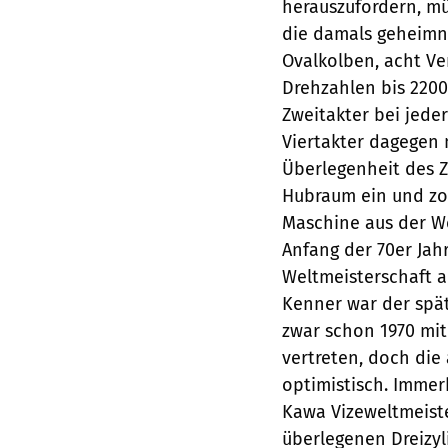
herauszufordern, mü
die damals geheimn
Ovalkolben, acht Ve
Drehzahlen bis 2200
Zweitakter bei jede
Viertakter dagegen 
Überlegenheit des Z
Hubraum ein und zog 
Maschine aus der We
Anfang der 70er Jahr
Weltmeisterschaft a
Kenner war der spät
zwar schon 1970 mit
vertreten, doch di
optimistisch. Immer
Kawa Vizeweltmeist
überlegenen Dreizyl