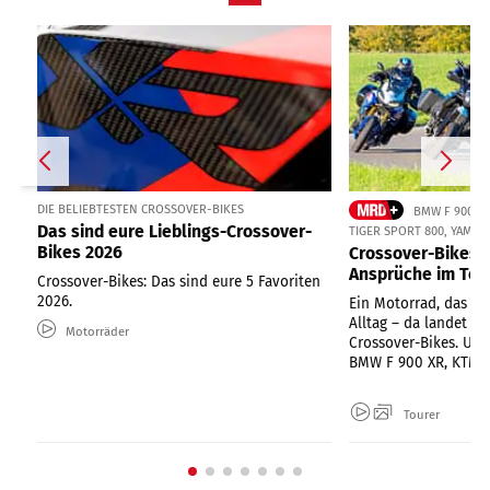
DIE BELIEBTESTEN CROSSOVER-BIKES
BMW F 900 XR
Das sind eure Lieblings-Crossover-
TIGER SPORT 800, YAMAH
Bikes 2026
Crossover-Bikes 
Ansprüche im Tes
Crossover-Bikes: Das sind eure 5 Favoriten
2026.
Ein Motorrad, das al
Alltag – da landet ma
Motorräder
Crossover-Bikes. Un
BMW F 900 XR, KTM 89
Tourer