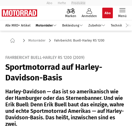
Abo
Hefte
Produkte
Abo
Marken
Anmelden
Menü
Alle MRD+ Artikel
Motorräder
Bekleidung
Zubehör
Technik
Re
Motorräder
Fahrbericht: Buell-Harley RS 1200
FAHRBERICHT BUELL-HARLEY RS 1200 (2009)
Sportmotorrad auf Harley-
Davidson-Basis
Harley-Davidson — das ist so amerikanisch wie
der Hamburger oder das Sternenbanner. Und wie
Erik Buell: Denn Erik Buell baut das einzige, wahre
und echte Sportmotorrad Amerikas — auf Harley-
Davidson-Basis. Das heißt, inzwischen sind es
zwei.