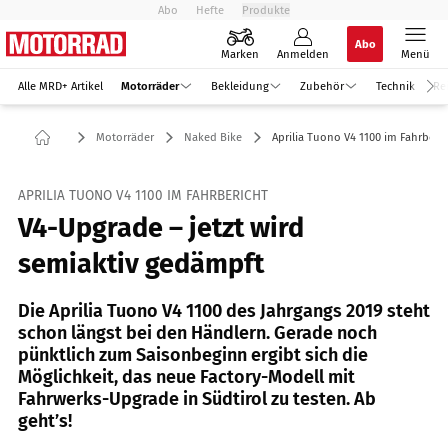
Abo
Hefte
Produkte
Abo
Marken
Anmelden
Menü
Alle MRD+ Artikel
Motorräder
Bekleidung
Zubehör
Technik
Re
Motorräder
Naked Bike
Aprilia Tuono V4 1100 im Fahrberic
APRILIA TUONO V4 1100 IM FAHRBERICHT
V4-Upgrade – jetzt wird
semiaktiv gedämpft
Die Aprilia Tuono V4 1100 des Jahrgangs 2019 steht
schon längst bei den Händlern. Gerade noch
pünktlich zum Saisonbeginn ergibt sich die
Möglichkeit, das neue Factory-Modell mit
Fahrwerks-Upgrade in Südtirol zu testen. Ab
geht’s!