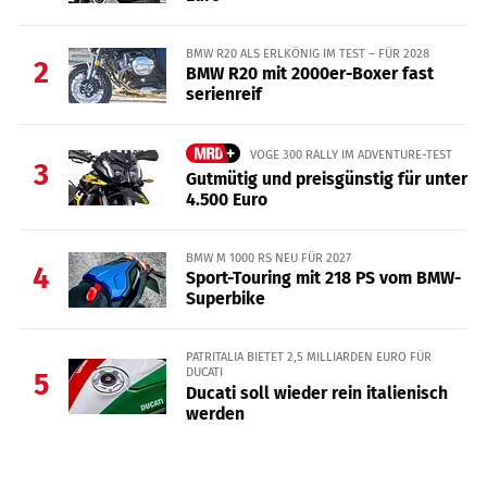
BMW R20 ALS ERLKÖNIG IM TEST – FÜR 2028
2
BMW R20 mit 2000er-Boxer fast
serienreif
VOGE 300 RALLY IM ADVENTURE-TEST
3
Gutmütig und preisgünstig für unter
4.500 Euro
BMW M 1000 RS NEU FÜR 2027
4
Sport-Touring mit 218 PS vom BMW-
Superbike
PATRITALIA BIETET 2,5 MILLIARDEN EURO FÜR
DUCATI
5
Ducati soll wieder rein italienisch
werden