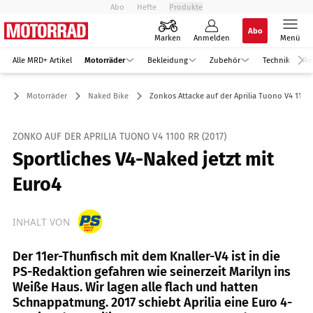
Abo
Hefte
Produkte
Abo
Marken
Anmelden
Menü
Alle MRD+ Artikel
Motorräder
Bekleidung
Zubehör
Technik
Re
Motorräder
Naked Bike
Zonkos Attacke auf der Aprilia Tuono V4 1100
ZONKO AUF DER APRILIA TUONO V4 1100 RR (2017)
Sportliches V4-Naked jetzt mit
Euro4
INHALT VON
Der 11er-Thunfisch mit dem Knaller-V4 ist in die
PS-Redaktion gefahren wie seinerzeit Marilyn ins
Weiße Haus. Wir lagen alle flach und hatten
Schnappatmung. 2017 schiebt Aprilia eine Euro 4-