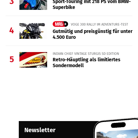
3
Sport-Touring mit 218 PS vom BMW-
Superbike
VOGE 300 RALLY IM ADVENTURE-TEST
4
Gutmütig und preisgünstig für unter
4.500 Euro
INDIAN CHIEF VINTAGE STURGIS SD EDITION
5
Retro-Häuptling als limitiertes
Sondermodell
Newsletter