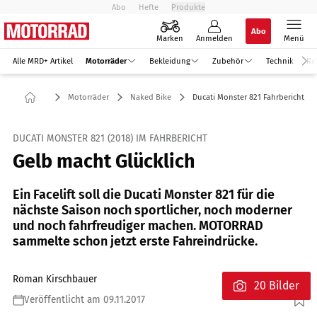
Abo
Hefte
Produkte
Abo
Marken
Anmelden
Menü
Alle MRD+ Artikel
Motorräder
Bekleidung
Zubehör
Technik
Re
Motorräder
Naked Bike
Ducati Monster 821 Fahrbericht
DUCATI MONSTER 821 (2018) IM FAHRBERICHT
Gelb macht Glücklich
Ein Facelift soll die Ducati Monster 821 für die
nächste Saison noch sportlicher, noch moderner
und noch fahrfreudiger machen. MOTORRAD
sammelte schon jetzt erste Fahreindrücke.
Roman Kirschbauer
20 Bilder
Veröffentlicht am 09.11.2017
Foto: Foto: Ducati