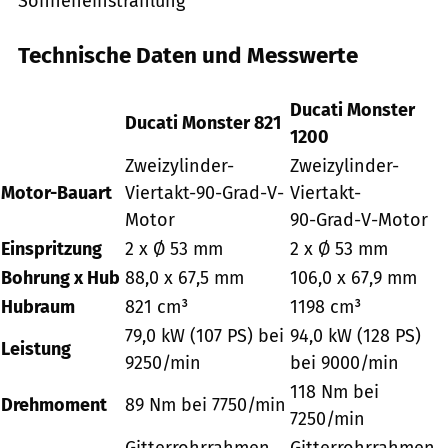
Sonneneinstrahlung
Technische Daten und Messwerte
Ducati Monster
Ducati Monster 821
1200
Zweizylinder-
Zweizylinder-
Motor-Bauart
Viertakt-90-Grad-V-
Viertakt-
Motor
90-Grad-V-Motor
Einspritzung
2 x Ø 53 mm
2 x Ø 53 mm
Bohrung x Hub
88,0 x 67,5 mm
106,0 x 67,9 mm
Hubraum
821 cm³
1198 cm³
79,0 kW (107 PS) bei
94,0 kW (128 PS)
Leistung
9250/min
bei 9000/min
118 Nm bei
Drehmoment
89 Nm bei 7750/min
7250/min
Gitterrohrrahmen
Gitterrohrrahmen