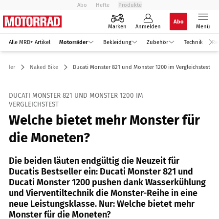
Abo
Hefte
Produkte
Abo
Marken
Anmelden
Menü
Alle MRD+ Artikel
Motorräder
Bekleidung
Zubehör
Technik
Re
rräder
Naked Bike
Ducati Monster 821 und Monster 1200 im Vergleichstest
DUCATI MONSTER 821 UND MONSTER 1200 IM
VERGLEICHSTEST
Welche bietet mehr Monster für
die Moneten?
Die beiden läuten endgültig die Neuzeit für
Ducatis Bestseller ein: Ducati Monster 821 und
Ducati Monster 1200 pushen dank Wasserkühlung
und Vierventiltechnik die Monster-Reihe in eine
neue Leistungsklasse. Nur: Welche bietet mehr
Monster für die Moneten?