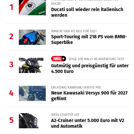
DUCATI
1
Ducati soll wieder rein italienisch
werden
BMW M 1000 RS NEU FÜR 2027
2
Sport-Touring mit 218 PS vom BMW-
Superbike
VOGE 300 RALLY IM ADVENTURE-TEST
3
Gutmütig und preisgünstig für unter
4.500 Euro
ERLKÖNIG KAWASAKI VERSYS 900
4
Neue Kawasaki Versys 900 für 2027
gefilmt
RIEJU COASTER 407
5
A2-Cruiser unter 5.000 Euro mit V2
und Automatik