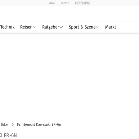
Abo
Hefte
Produkte
Technik
Reisen
Ratgeber
Sport & Szene
Markt
 Bike
Fahrbericht Kawasaki ER-6n
I ER-6N