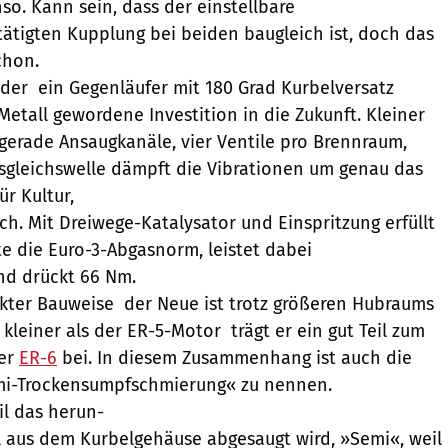
so. Kann sein, dass der einstellbare
tätigten Kupplung bei beiden baugleich ist, doch das
chon.
er  ein Gegenläufer mit 180 Grad Kurbelversatz 
 Metall gewordene Investition in die Zukunft. Kleiner
, gerade Ansaugkanäle, vier Ventile pro Brennraum,
sgleichswelle dämpft die Vibrationen um genau das
ür Kultur,
ch. Mit Dreiwege-Katalysator und Einspritzung erfüllt
e die Euro-3-Abgasnorm, leistet dabei
nd drückt 66 Nm.
er Bauweise  der Neue ist trotz größeren Hubraums
kleiner als der ER-5-Motor  trägt er ein gut Teil zum
der
ER-6
bei. In diesem Zusammenhang ist auch die
mi-Trockensumpfschmierung« zu nennen.
l das herun-
 aus dem Kurbelgehäuse abgesaugt wird, »Semi«, weil