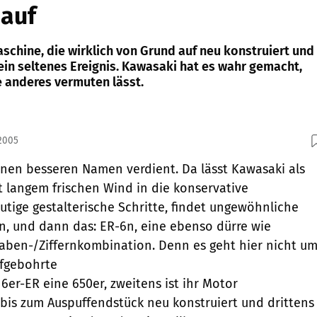
 auf
schine, die wirklich von Grund auf neu konstruiert und
 ein seltenes Ereignis. Kawasaki hat es wahr gemacht,
 anderes vermuten lässt.
.2005
inen besseren Namen verdient. Da lässt Kawasaki als
it langem frischen Wind in die konservative
utige gestalterische Schritte, findet ungewöhnliche
, und dann das: ER-6n, eine ebenso dürre wie
aben-/Ziffernkombination. Denn es geht hier nicht u
ufgebohrte
e 6er-ER eine 650er, zweitens ist ihr Motor
bis zum Auspuffendstück neu konstruiert und drittens