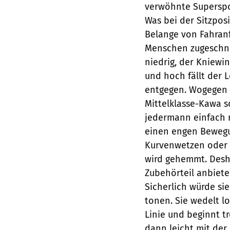
verwöhnte Superspor
Was bei der Sitzposi
Belange von Fahran
Menschen zugeschnit
niedrig, der Kniewi
und hoch fällt der L
entgegen. Wogegen z
Mittelklasse-Kawa s
jedermann einfach ra
einen engen Bewegu
Kurvenwetzen oder 
wird gehemmt. Desh
Zubehörteil anbiete
Sicherlich würde si
tonen. Sie wedelt lo
Linie und beginnt t
dann leicht mit der