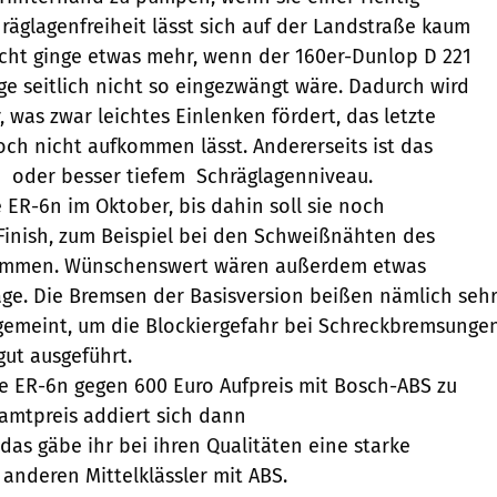
hräglagenfreiheit lässt sich auf der Landstraße kaum
icht ginge etwas mehr, wenn der 160er-Dunlop D 221
lge seitlich nicht so eingezwängt wäre. Dadurch wird
, was zwar leichtes Einlenken fördert, das letzte
ch nicht aufkommen lässt. Andererseits ist das
 oder besser tiefem  Schräglagenniveau.
e ER-6n im Oktober, bis dahin soll sie noch
inish, zum Beispiel bei den Schweißnähten des
ommen. Wünschenswert wären außerdem etwas
ge. Die Bremsen der Basisversion beißen nämlich seh
gemeint, um die Blockiergefahr bei Schreckbremsunge
gut ausgeführt.
e ER-6n gegen 600 Euro Aufpreis mit Bosch-ABS zu
amtpreis addiert sich dann
das gäbe ihr bei ihren Qualitäten eine starke
 anderen Mittelklässler mit ABS.