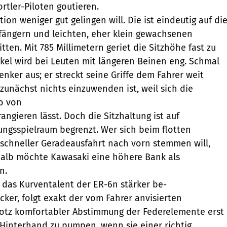
tler-Piloten goutieren.
tion weniger gut gelingen will. Die ist eindeutig auf di
fängern und leichten, eher klein gewachsenen
ten. Mit 785 Millimetern geriet die Sitzhöhe fast zu
nkel wird bei Leuten mit längeren Beinen eng. Schmal
enker aus; er streckt seine Griffe dem Fahrer weit
unächst nichts einzuwenden ist, weil sich die
o von
ngieren lässt. Doch die Sitzhaltung ist auf
ngsspielraum begrenzt. Wer sich beim flotten
schneller Geradeausfahrt nach vorn stemmen will,
alb möchte Kawasaki eine höhere Bank als
n.
e das Kurventalent der ER-6n stärker be-
cker, folgt exakt der vom Fahrer anvisierten
rotz komfortabler Abstimmung der Federelemente erst
 Hinterhand zu pumpen, wenn sie einer richtig