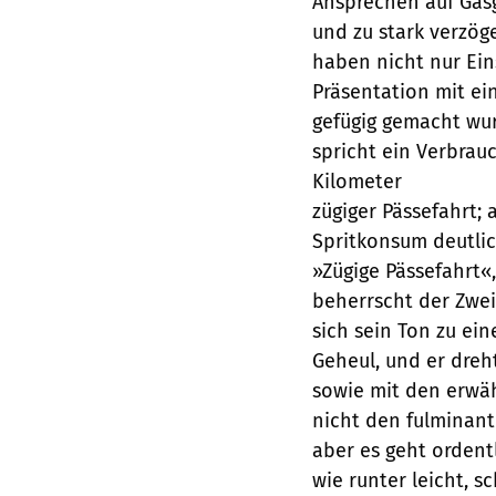
Ansprechen auf Gasg
und zu stark verzöge
haben nicht nur Ein
Präsentation mit ei
gefügig gemacht wur
spricht ein Verbrau
Kilometer
zügiger Pässefahrt;
Spritkonsum deutlic
»Zügige Pässefahrt«
beherrscht der Zwei
sich sein Ton zu ei
Geheul, und er dreh
sowie mit den erwä
nicht den fulminant
aber es geht ordent
wie runter leicht, s