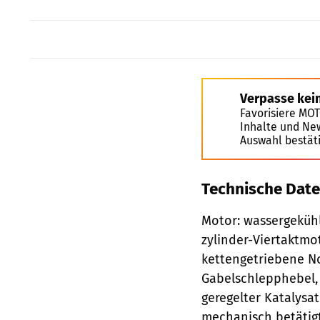
Verpasse kei
Favorisiere MO
Inhalte und Ne
Auswahl bestät
Technische Dat
Motor: wassergekühl
zylinder-Viertaktmot
kettengetriebene No
Gabelschlepphebel,
geregelter Katalysat
mechanisch betätig