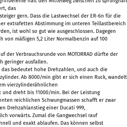
riffbefehle hält den Mittelweg zwischen zu sprunghaf
rt, das
steiger gern. Dass die Lastwechsel der ER-6n für die
ner extrafetten Abstimmung im unteren Teillastbereich
den, ist wohl so gut wie ausgeschlossen. Dagegen
ch von mäßigen 5,2 Liter Normalbenzin auf 100
 auf der Verbrauchsrunde von MOTORRAD dürfte der
h geringer ausfallen.
, das bedeutet hohe Drehzahlen, und auch die
zylinder. Ab 8000/min gibt er sich einen Ruck, wandelt
nem vierzylinderähnlichen
t und dreht bis 11000/min. Bei der Leistung
hnten reichlichen Schwungmassen schafft er zwar
en Drehzahlanstieg einer Ducati 999,
lich vorwärts. Zumal die Gangwechsel rauf
chnell und exakt ablaufen. Das können selbst