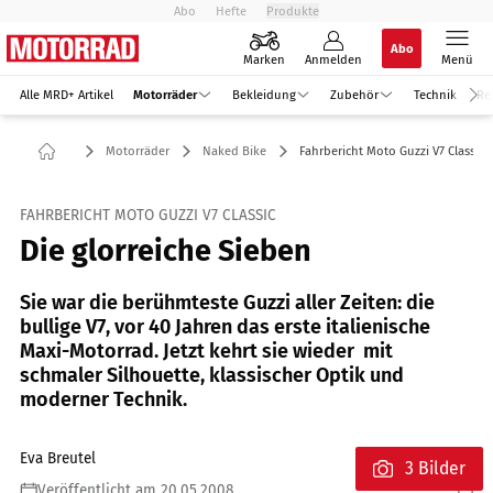
Abo
Hefte
Produkte
Abo
Marken
Anmelden
Menü
Alle MRD+ Artikel
Motorräder
Bekleidung
Zubehör
Technik
Re
Motorräder
Naked Bike
Fahrbericht Moto Guzzi V7 Classic
FAHRBERICHT MOTO GUZZI V7 CLASSIC
Die glorreiche Sieben
Sie war die berühmteste Guzzi aller Zeiten: die
bullige V7, vor 40 Jahren das erste italienische
Maxi-Motorrad. Jetzt kehrt sie wieder  mit
schmaler Silhouette, klassischer Optik und
moderner Technik.
Eva Breutel
3 Bilder
Veröffentlicht am 20.05.2008