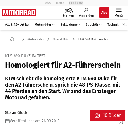
Abo
Hefte
Produkte
Abo
Marken
Anmelden
Menü
Alle MRD+ Artikel
Motorräder
Bekleidung
Zubehör
Technik
Re
Motorräder
Naked Bike
KTM 690 Duke im Test
KTM 690 DUKE IM TEST
Homologiert für A2-Führerschein
KTM schiebt die homologierte KTM 690 Duke für
den A2-Führerschein, sprich die 48-PS-Klasse, mit
44 Pferden an den ­Start. Wir sind das Einsteiger-
Motorrad gefahren.
Stefan Glück
10 Bilder
Veröffentlicht am 26.09.2013
Foto: Bilski