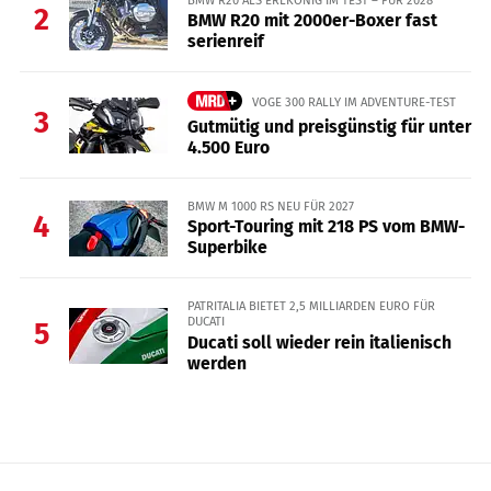
2
BMW R20 mit 2000er-Boxer fast
serienreif
VOGE 300 RALLY IM ADVENTURE-TEST
3
Gutmütig und preisgünstig für unter
4.500 Euro
BMW M 1000 RS NEU FÜR 2027
4
Sport-Touring mit 218 PS vom BMW-
Superbike
PATRITALIA BIETET 2,5 MILLIARDEN EURO FÜR
DUCATI
5
Ducati soll wieder rein italienisch
werden