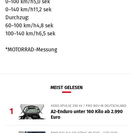
0–100 km/h5,0 sek
0–140 km/h11,2 sek
Durchzug:
60–100 km/h4,8 sek
100–140 km/h6,5 sek
*MOTORRAD-Messung
MEIST GELESEN
HERO XPULSE 200 4V / PRO NEU IN DEUTSCHLAND
1
A2-Enduro unter 160 Kilo ab 2.990
Euro
BMW R20 ALS ERLKÖNIG IM TEST – FÜR 2028