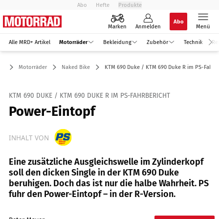
Abo
Hefte
Produkte
Abo
Marken
Anmelden
Menü
Alle MRD+ Artikel
Motorräder
Bekleidung
Zubehör
Technik
Re
Motorräder
Naked Bike
KTM 690 Duke / KTM 690 Duke R im PS-Fahrbe
KTM 690 DUKE / KTM 690 DUKE R IM PS-FAHRBERICHT
Power-Eintopf
INHALT VON
Eine zusätzliche Ausgleichswelle im Zylinderkopf
soll den dicken Single in der KTM 690 Duke
beruhigen. Doch das ist nur die halbe Wahrheit. PS
fuhr den Power-Eintopf – in der R-Version.