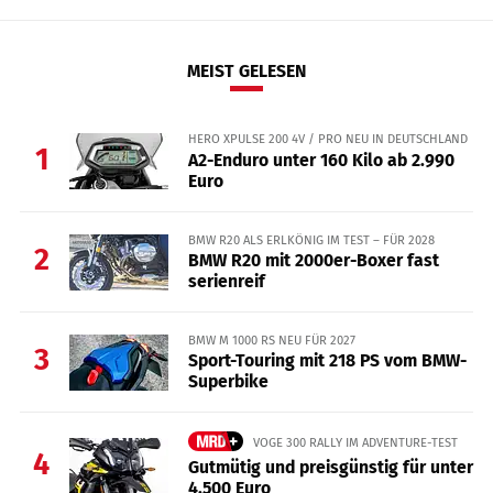
MEIST GELESEN
HERO XPULSE 200 4V / PRO NEU IN DEUTSCHLAND
1
A2-Enduro unter 160 Kilo ab 2.990
Euro
BMW R20 ALS ERLKÖNIG IM TEST – FÜR 2028
2
BMW R20 mit 2000er-Boxer fast
serienreif
BMW M 1000 RS NEU FÜR 2027
3
Sport-Touring mit 218 PS vom BMW-
Superbike
VOGE 300 RALLY IM ADVENTURE-TEST
4
Gutmütig und preisgünstig für unter
4.500 Euro