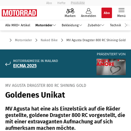
Abo
Hefte
Produkte
Abo
Marken
Anmelden
Menü
Alle MRD+ Artikel
Motorräder
Bekleidung
Zubehör
Technik
Re
Motorräder
Naked Bike
MV Agusta Dragster 800 RC Shining Gold
PRÄSENTIERT VON
MOTORRADMESSE IN MAILAND
EICMA 2025
MV AGUSTA DRAGSTER 800 RC SHINING GOLD
Goldenes Unikat
MV Agusta hat eine als Einzelstück auf die Räder
gestellte, goldene Dragster 800 RC vorgestellt, die
mit einer extravaganten Aufmachung auf sich
aufmerksam machen möchte.