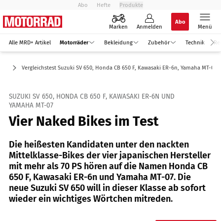
Abo
Hefte
Produkte
Abo
Marken
Anmelden
Menü
Alle MRD+ Artikel
Motorräder
Bekleidung
Zubehör
Technik
Re
ike
Vergleichstest Suzuki SV 650, Honda CB 650 F, Kawasaki ER-6n, Yamaha MT-07
SUZUKI SV 650, HONDA CB 650 F, KAWASAKI ER-6N UND
YAMAHA MT-07
Vier Naked Bikes im Test
Die heißesten Kandidaten unter den nackten
Mittelklasse-Bikes der vier japanischen Hersteller
mit mehr als 70 PS hören auf die Namen Honda CB
650 F, Kawasaki ER-6n und Yamaha MT-07. Die
neue Suzuki SV 650 will in dieser Klasse ab sofort
wieder ein wichtiges Wörtchen mitreden.