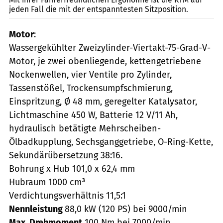
jeden Fall die mit der entspanntesten Sitzposition.
Motor
:
Wassergekühlter Zweizylinder-Viertakt-75-Grad-V-
Motor, je zwei obenliegende, kettengetriebene
Nockenwellen, vier Ventile pro Zylinder,
Tassenstößel, Trockensumpfschmierung,
Einspritzung, Ø 48 mm, geregelter Katalysator,
Lichtmaschine 450 W, Batterie 12 V/11 Ah,
hydraulisch betätigte Mehrscheiben-
Ölbadkupplung, Sechsganggetriebe, O-Ring-Kette,
Sekundärübersetzung 38:16.
Bohrung x Hub 101,0 x 62,4 mm
Hubraum 1000 cm³
Verdichtungsverhältnis 11,5:1
Nennleistung
88,0 kW (120 PS) bei 9000/min
Max. Drehmoment
100 Nm bei 7000/min