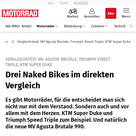
Abo
Hefte
Produkte
Abo
Marken
Anmelden
Menü
Alle MRD+ Artikel
Motorräder
Bekleidung
Zubehör
Technik
Re
 Bike
Vergleichstest: MV Agusta Brutale, Triumph Street Triple, KTM Super Duke
VERGLEICHSTEST: MV AGUSTA BRUTALE, TRIUMPH STREET
TRIPLE, KTM SUPER DUKE
Drei Naked Bikes im direkten
Vergleich
Es gibt Motorräder, für die entscheidet man sich
nicht nur mit dem Verstand. Sondern auch und vor
allem mit dem Herzen. KTM Super Duke und
Triumph Speed Triple zum Beispiel. Und natürlich
die neue MV Agusta Brutale 990.