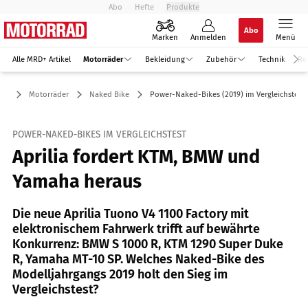
Abo
Hefte
Produkte
Abo
Marken
Anmelden
Menü
Alle MRD+ Artikel
Motorräder
Bekleidung
Zubehör
Technik
Re
Motorräder
Naked Bike
Power-Naked-Bikes (2019) im Vergleichstest
POWER-NAKED-BIKES IM VERGLEICHSTEST
Aprilia fordert KTM, BMW und
Yamaha heraus
Die neue Aprilia Tuono V4 1100 Factory mit
elektronischem Fahrwerk trifft auf bewährte
Konkurrenz: BMW S 1000 R, KTM 1290 Super Duke
R, Yamaha MT-10 SP. Welches Naked-Bike des
Modelljahrgangs 2019 holt den Sieg im
Vergleichstest?