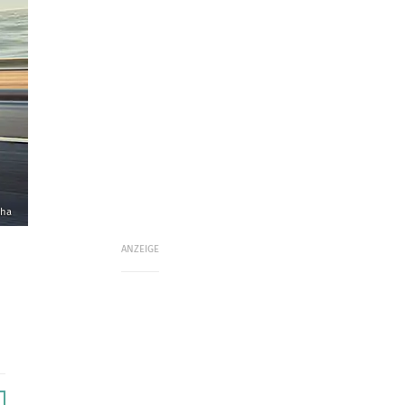
aha
ANZEIGE