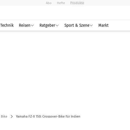
Abo
Hefte
Produkte
Technik
Reisen
Ratgeber
Sport & Szene
Markt
 Bike
Yamaha FZ-X 150: Crossover-Bike für Indien