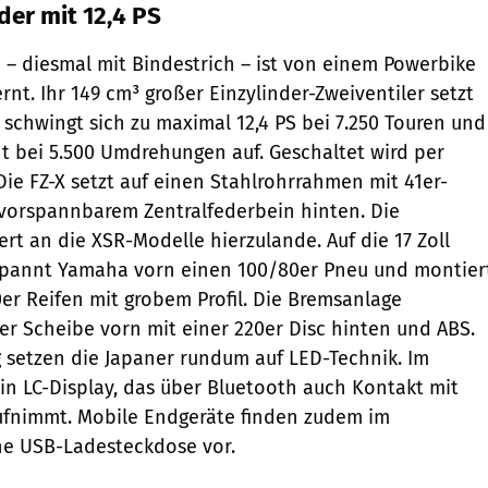
der mit 12,4 PS
 – diesmal mit Bindestrich – ist von einem Powerbike
ernt. Ihr 149 cm³ großer Einzylinder-Zweiventiler setzt
 schwingt sich zu maximal 12,4 PS bei 7.250 Touren und
 bei 5.500 Umdrehungen auf. Geschaltet wird per
Die FZ-X setzt auf einen Stahlrohrrahmen mit 41er-
 vorspannbarem Zentralfederbein hinten. Die
rt an die XSR-Modelle hierzulande. Auf die 17 Zoll
spannt Yamaha vorn einen 100/80er Pneu und montier
er Reifen mit grobem Profil. Die Bremsanlage
er Scheibe vorn mit einer 220er Disc hinten und ABS.
 setzen die Japaner rundum auf LED-Technik. Im
ein LC-Display, das über Bluetooth auch Kontakt mit
nimmt. Mobile Endgeräte finden zudem im
ne USB-Ladesteckdose vor.