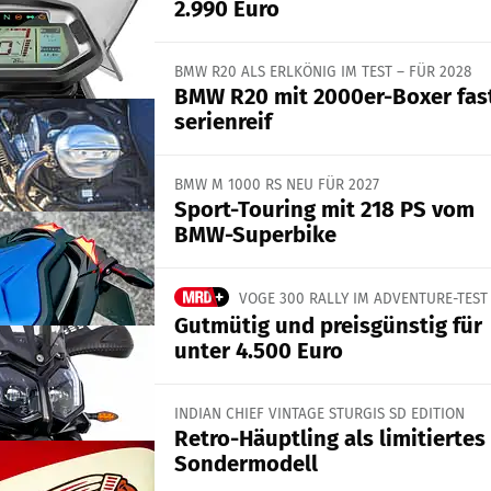
2.990 Euro
BMW R20 ALS ERLKÖNIG IM TEST – FÜR 2028
BMW R20 mit 2000er-Boxer fas
serienreif
BMW M 1000 RS NEU FÜR 2027
Sport-Touring mit 218 PS vom
BMW-Superbike
VOGE 300 RALLY IM ADVENTURE-TEST
Gutmütig und preisgünstig für
unter 4.500 Euro
INDIAN CHIEF VINTAGE STURGIS SD EDITION
Retro-Häuptling als limitiertes
Sondermodell