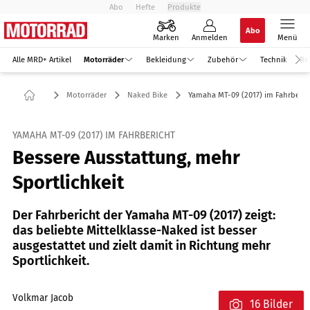
Abo
Hefte
Produkte
Abo
Marken
Anmelden
Menü
Alle MRD+ Artikel
Motorräder
Bekleidung
Zubehör
Technik
Re
Motorräder
Naked Bike
Yamaha MT-09 (2017) im Fahrberic
YAMAHA MT-09 (2017) IM FAHRBERICHT
Bessere Ausstattung, mehr
Sportlichkeit
Der Fahrbericht der Yamaha MT-09 (2017) zeigt:
das beliebte Mittelklasse-Naked ist besser
ausgestattet und zielt damit in Richtung mehr
Sportlichkeit.
Volkmar Jacob
16 Bilder