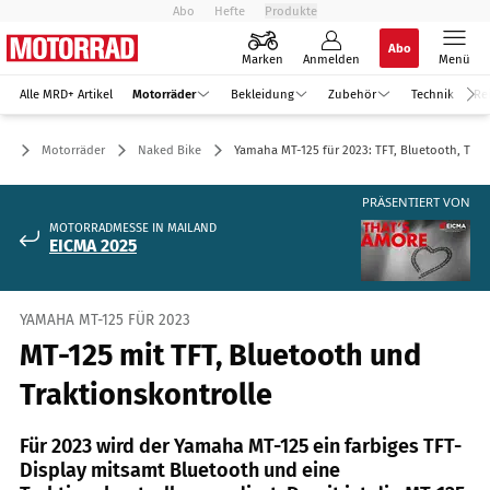
Abo
Hefte
Produkte
Abo
Marken
Anmelden
Menü
Alle MRD+ Artikel
Motorräder
Bekleidung
Zubehör
Technik
Re
Motorräder
Naked Bike
Yamaha MT-125 für 2023: TFT, Bluetooth, Trak
PRÄSENTIERT VON
MOTORRADMESSE IN MAILAND
EICMA 2025
YAMAHA MT-125 FÜR 2023
MT-125 mit TFT, Bluetooth und
Traktionskontrolle
Für 2023 wird der Yamaha MT-125 ein farbiges TFT-
Display mitsamt Bluetooth und eine