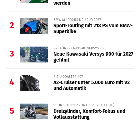
werden
BMW M 1000 RS NEU FÜR 2027
2
Sport-Touring mit 218 PS vom BMW-
Superbike
ERLKÖNIG KAWASAKI VERSYS 900
3
Neue Kawasaki Versys 900 für 2027
gefilmt
RIEJU COASTER 407
4
A2-Cruiser unter 5.000 Euro mit V2
und Automatik
SPORT-TOURER ZONTES ZT 703-T (ETC)
5
Dreizylinder, Komfort-Fokus und
Vollausstattung