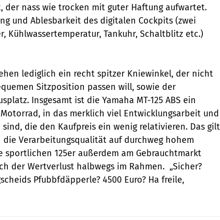
t, der nass wie trocken mit guter Haftung aufwartet.
g und Ablesbarkeit des digitalen Cockpits (zwei
, Kühlwassertemperatur, Tankuhr, Schaltblitz etc.)
tehen lediglich ein recht spitzer Kniewinkel, der nicht
equemen Sitzposition passen will, sowie der
splatz. Insgesamt ist die Yamaha MT-125 ABS ein
 Motorrad, in das merklich viel Entwicklungsarbeit und
 sind, die den Kaufpreis ein wenig rela­tivieren. Das gilt
 die Ver­arbeitungsqualität auf durchweg hohem
die sportlichen 125er außerdem am Gebrauchtmarkt
sich der Wertverlust halbwegs im Rahmen. „Sicher?
gscheids Pfubbfdäpperle? 4500 Euro? Ha freile,