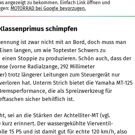
ws angezeigt zu bekommen. Einfach Link öffnen und
igen:
MOTORRAD bei Google bevorzugen.
 Klassenprimus schimpfen
ennung ist zwar nicht mit an Bord, doch muss man
 Eisen langen, um wie Toptes­ter Schwers zu
n einen Stoppie zu produzieren. Schön auch, dass der
se (vorne Radialzange, 292 Millimeter
) trotz längerer Leitungen zum Steuer­gerät nur
 verloren hat. Unterm Strich bietet die Yamaha MT-125
Brems­performance, die als Spreizwerkzeug für
eftaschen sicher behilflich ist.
t, sei an die Stärken der Achtelliter-MT (vgl.
kurz erinnert. Der wassergekühlte Vierventil-
volle 15 PS und ist damit gut für echte 120 km/h, also