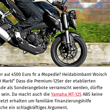
Foto: f
ber au! 4500 Euro fir a Mopedle? Heidabimbam! Woisch
0 Mark!“ Dass die Premium-125er der etablierten
rade als Sonderangebote verramscht werden, dürfte
 sein. Da macht auch die
Yamaha MT-125
ABS keine
etzt erhalten um familiäre Finanzierungshilfe
iche ein schlagkräftiges Argument.