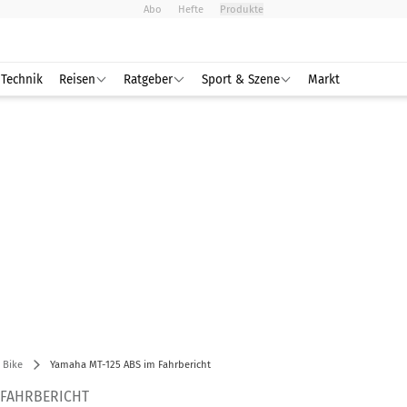
Abo
Hefte
Produkte
Technik
Reisen
Ratgeber
Sport & Szene
Markt
 Bike
Yamaha MT-125 ABS im Fahrbericht
 FAHRBERICHT