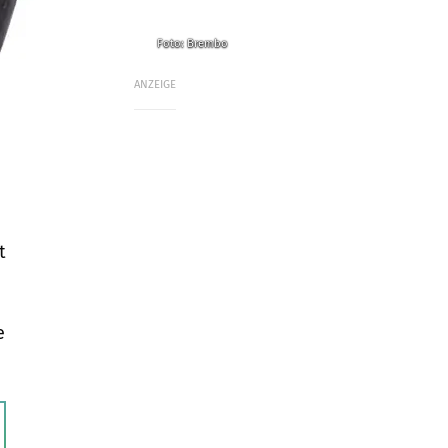
Foto: Brembo
ANZEIGE
t
e