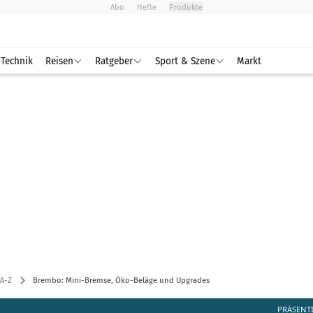
Abo
Hefte
Produkte
Technik
Reisen
Ratgeber
Sport & Szene
Markt
A-Z
Brembo: Mini-Bremse, Öko-Beläge und Upgrades
PRÄSENT