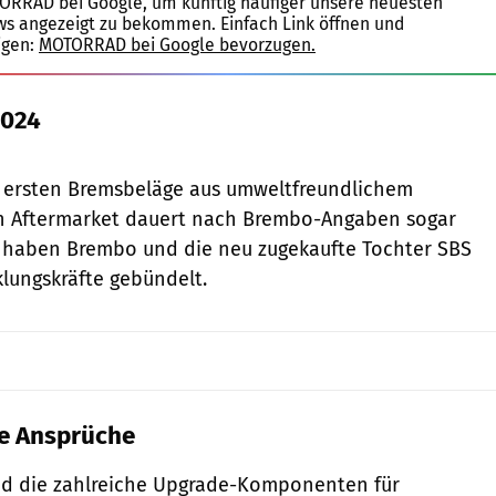
TORRAD bei Google, um künftig häufiger unsere neuesten
ws angezeigt zu bekommen. Einfach Link öffnen und
igen:
MOTORRAD bei Google bevorzugen.
2024
Brembo
r ersten Bremsbeläge aus umweltfreundlichem
en Aftermarket dauert nach Brembo-Angaben sogar
u haben Brembo und die neu zugekaufte Tochter SBS
klungskräfte gebündelt.
le Ansprüche
ind die zahlreiche Upgrade-Komponenten für