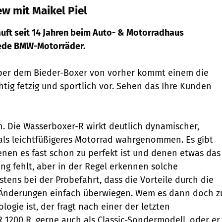
w mit Maikel Piel
kauft seit 14 Jahren beim Auto- & Motorradhaus
ede BMW-Motorräder.
er dem Bieder-Boxer von vorher kommt einem die
htig fetzig und sportlich vor. Sehen das Ihre Kunden
n. Die Wasserboxer-R wirkt deutlich dynamischer,
als leichtfüßigeres Motorrad wahrgenommen. Es gibt
enen es fast schon zu perfekt ist und denen etwas das
ing fehlt, aber in der Regel erkennen solche
tens bei der Probefahrt, dass die Vorteile durch die
 Änderungen einfach überwiegen. Wem es dann doch z
ogie ist, der fragt nach einer der letzten
 1200 R, gerne auch als Classic-Sondermodell, oder er