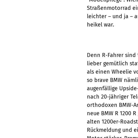
Straßenmotorrad ein
leichter – und ja – 
heikel war.
Denn R-Fahrer sind t
lieber gemütlich st
als einen Wheelie v
so brave BMW nämli
augenfällige Upside
nach 20-jähriger Te
orthodoxen BMW-An
neue BMW R 1200 R 
alten 1200er-Roadst
Rückmeldung und ein