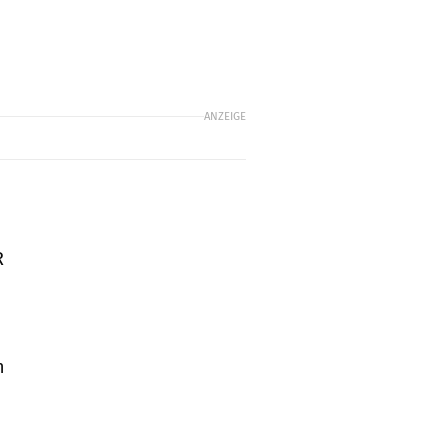
ANZEIGE
R
n