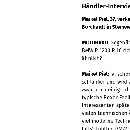
Händler-Intervie
Maikel Piel, 37, ver
Borchardt in Stemw
MOTORRAD:
Gegenüb
BMW R 1200 R LC ric
ähnlich?
Maikel Piel:
Ja, scho
schlanker und wird 
zwar noch einige, d
typische Boxer-Feel
Interessenten spätes
vielen technischen
viel moderne Technol
luftgekühlten BMW R