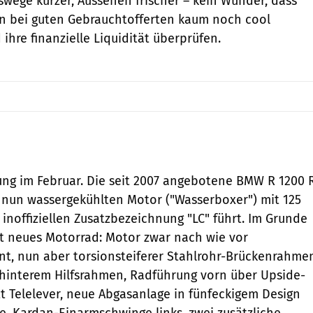
swege kürzer, Aussehen frischer – kein Wunder, dass
en bei guten Gebrauchtofferten kaum noch cool
ihre finanzielle Liquidität überprüfen.
ng im Februar. Die seit 2007 angebotene BMW R 1200 
, nun wassergekühlten Motor ("Wasserboxer") mit 125
r inoffiziellen Zusatzbezeichnung "LC" führt. Im Grunde
neues Motorrad: Motor zwar nach wie vor
t, nun aber torsionsteiferer Stahlrohr-Brückenrahme
 hinterem Hilfsrahmen, Radführung vorn über Upside-
t Telelever, neue Abgasanlage in fünfeckigem Design
te, Kardan-Einarmschwinge links, zwei zusätzliche