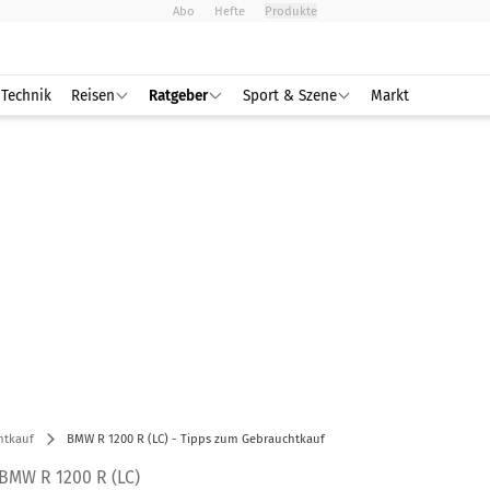
Abo
Hefte
Produkte
Technik
Reisen
Ratgeber
Sport & Szene
Markt
htkauf
BMW R 1200 R (LC) - Tipps zum Gebrauchtkauf
MW R 1200 R (LC)