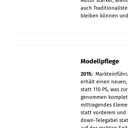
Motor stärker, Brem
auch Traditionalist
bleiben können und 
Modellpflege
2015:
Markteinführu
erhält einen ­neuen
statt 110 PS, was zu
genommen komplett 
mittragendes Elemen
statt vorderem und
down-Telegabel stat
auf der rechten Sei