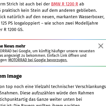
rm Strich ist auch bei der
BMW R 1200 R
ab
 praktisch kein Stein auf dem anderen geblieben.
Blick natürlich auf den neuen, markanten Wasserboxer,
 125 PS losgaloppiert – wie schon zwei Modelljahre
r R 1200 GS.
ne News mehr
TORRAD bei Google, um künftig häufiger unsere neuesten
ws angezeigt zu bekommen. Einfach Link öffnen und
igen:
MOTORRAD bei Google bevorzugen.
uem Image
n top noch eine Vielzahl technischer Verschlankungs
ßnahmen. Diese aufzuzählen würde den Rahmen
tichpunktartig das Ganze weiter unten bei
tig ist: Die Bayern wollten ihrem nackten