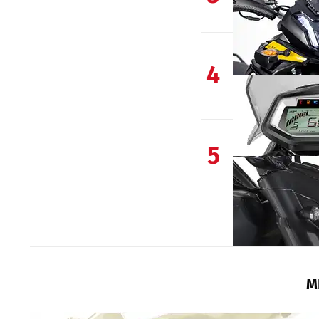
4
5
M