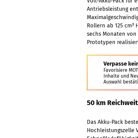
Volt-Akku-Pack für 
Antriebsleistung en
Maximalgeschwindig
Rollern ab 125 cm³ 
sechs Monaten von d
Prototypen realisier
Verpasse kei
Favorisiere MO
Inhalte und Ne
Auswahl bestät
50 km Reichweit
Das Akku-Pack beste
Hochleistungszelle 