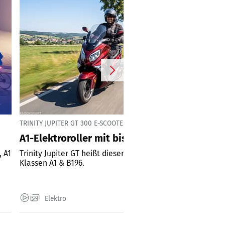
TRINITY JUPITER GT 300 E-SCOOTER FÜR A1 & B196
A1-Elektroroller mit bis zu 300 km Reichweit
, A1
Trinity Jupiter GT heißt dieser neue E-Scooter für die
Klassen A1 & B196.
Elektro