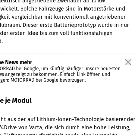
elektrisch angetriebene Zweiräder ab 10 kW
twickelt. Solche Fahrzeuge sind in Motorstärke und
keit vergleichbar mit konventionell angetriebenen
Hubraum. Dieser erste Batterieprototyp wurde in nur
er ersten Idee bis zum voll funktionsfähigen
t.
ne News mehr
TORRAD bei Google, um künftig häufiger unsere neuesten
ws angezeigt zu bekommen. Einfach Link öffnen und
igen:
MOTORRAD bei Google bevorzugen.
e je Modul
Continental
ht aus der auf Lithium-Ionen-Technologie basierende
V4Drive von Varta, die sich durch eine hohe Leistung,