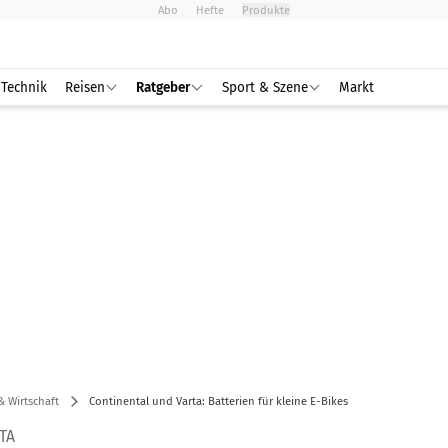
Abo
Hefte
Produkte
Technik
Reisen
Ratgeber
Sport & Szene
Markt
& Wirtschaft
Continental und Varta: Batterien für kleine E-Bikes
TA