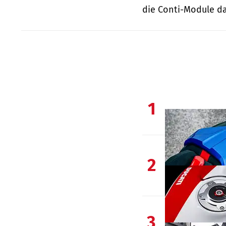
die Conti-Module da
1
2
3