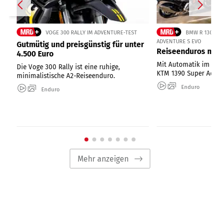
VOGE 300 RALLY IM ADVENTURE-TEST
BMW R 1300 
ADVENTURE S EVO
Gutmütig und preisgünstig für unter
Reiseenduros mit
4.500 Euro
Mit Automatik im Te
Die Voge 300 Rally ist eine ruhige,
KTM 1390 Super Adve
minimalistische A2-Reiseenduro.
Enduro
Enduro
Mehr anzeigen