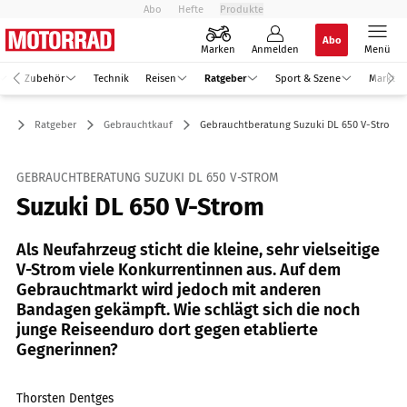
Abo
Hefte
Produkte
Abo
Marken
Anmelden
Menü
Zubehör
Technik
Reisen
Ratgeber
Sport & Szene
Markt
Ratgeber
Gebrauchtkauf
Gebrauchtberatung Suzuki DL 650 V-Strom
GEBRAUCHTBERATUNG SUZUKI DL 650 V-STROM
Suzuki DL 650 V-Strom
Als Neufahrzeug sticht die kleine, sehr vielseitige
V-Strom viele Konkurrentinnen aus. Auf dem
Gebrauchtmarkt wird jedoch mit anderen
Bandagen gekämpft. Wie schlägt sich die noch
junge Reiseenduro dort gegen etablierte
Gegnerinnen?
Thorsten Dentges