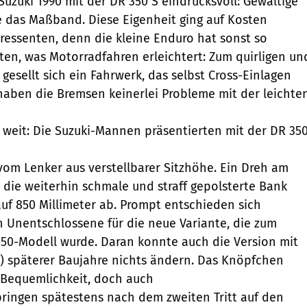
Suzuki 1990 mit der DR 350 S eindrucksvoll: Gewaltige
te das Maßband. Diese Eigenheit ging auf Kosten
eressenten, denn die kleine Enduro hat sonst so
eten, was Motorradfahren erleichtert: Zum quirligen un
gesellt sich ein Fahrwerk, das selbst Cross-Einlagen
aben die Bremsen keinerlei Probleme mit der leichte
 weit: Die Suzuki-Mannen präsentierten mit der DR 35
vom Lenker aus verstellbarer Sitzhöhe. Ein Dreh am
d die weiterhin schmale und straff gepolsterte Bank
auf 850 Millimeter ab. Prompt entschieden sich
in Unentschlossene für die neue Variante, die zum
350-Modell wurde. Daran konnte auch die Version mit
E) späterer Baujahre nichts ändern. Das Knöpfchen
 Bequemlichkeit, doch auch
ringen spätestens nach dem zweiten Tritt auf den