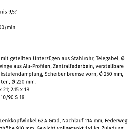
is 9,5:1
600/min
mit geteilten Unterzügen aus Stahlrohr, Telegabel, Ø
nge aus Alu-Profilen, Zentralfederbein, verstellbare
ckstufendämpfung, Scheibenbremse vorn, Ø 250 mm,
ten, Ø 220 mm.
21; 2.15 x 18
110/90 S 18
Lenkkopfwinkel 62,4 Grad, Nachlauf 114 mm, Federweg
zhöhe 910 mm, Gewicht vollgetankt 141 kg, Zuladung