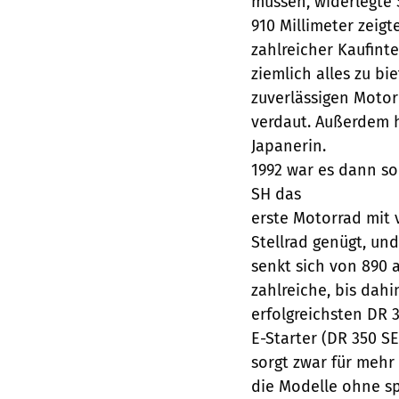
müssen, widerlegte 
910 Millimeter zeig
zahlreicher Kaufint
ziemlich alles zu bi
zuverlässigen Motor 
verdaut. Außerdem h
Japanerin.
1992 war es dann so
SH das
erste Motorrad mit 
Stellrad genügt, un
senkt sich von 890 
zahlreiche, bis dah
erfolgreichsten DR 
E-Starter (DR 350 S
sorgt zwar für mehr
die Modelle ohne sp