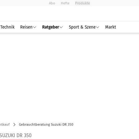
Abo
Hefte
Produkte
Technik
Reisen
Ratgeber
Sport & Szene
Markt
htkauf
Gebrauchtberatung Suzuki DR 350
UZUKI DR 350