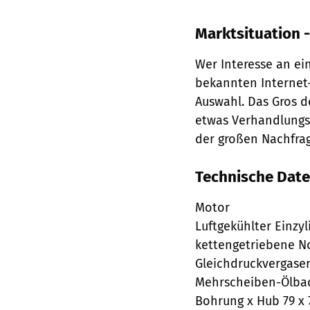
Marktsituation 
Wer Interesse an ei
bekannten Internet-
Auswahl. Das Gros d
etwas Verhandlungsg
der großen Nachfra
Technische Date
Motor
Luftgekühlter Einzy
kettengetriebene No
Gleichdruckvergaser
Mehrscheiben-Ölbad
Bohrung x Hub 79 x 