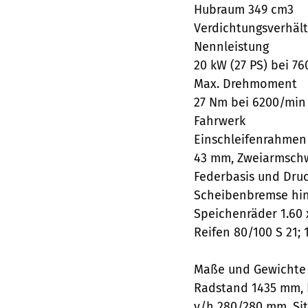
Hubraum 349 cm3
Verdichtungsverhältn
Nennleistung
20 kW (27 PS) bei 7
Max. Drehmoment
27 Nm bei 6200/min
Fahrwerk
Einschleifenrahmen 
43 mm, Zweiarmschwi
Federbasis und Dru
Scheibenbremse hin
Speichenräder 1.60 x 
Reifen 80/100 S 21; 
Maße und Gewichte
Radstand 1435 mm, 
v/h 280/280 mm, Sit