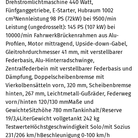
Drehstromlichtmaschine 440 Watt,
Fünfganggetriebe, E-Starter, Hubraum 1002
cm³Nennleistung 98 PS (72kW) bei 9500/min
Leistung (ungedrosselt): 145 PS (107 kW) bei
10000/min FahrwerkBrückenrahmen aus Alu-
Profilen, Motor mittragend, Upside-down-Gabel,
Gleitrohrdurchmesser 41 mm, mit verstellbarer
Federbasis, Alu-Hinterradschwinge,
Zentralfederbein mit verstellbarer Federbasis und
Dämpfung, Doppelscheibenbremse mit
Vierkolbensätteln vorn, 320 mm, Scheibenbremse
hinten, 267 mm, Leichtmetall-Gußräder, Federweg
vorn/hinten 120/130 mmMaße und
GewichteSitzhöhe 780 mmTankinhalt/Reserve
19/3,4LiterGewicht vollgetankt 242 kg
TestwerteHöchstgeschwindigkeit Solo/mit Sozius
231/206 km/hBeschleunigung 0-100 km/h