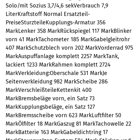
Solo/mit Sozius 3,7/4,6 sekVerbrauch 7,9
LiterKraftstoff Normal Ersatzteil-
PreiseSturzteileKupplungs-Armatur 356
MarkLenker 358 MarkRückspiegel 117 MarkBlinker
vorn 41 MarkTachometer 185 MarkGabelgleitrohr
407 MarkSchutzblech vorn 202 MarkVorderrad 975
MarkAuspuffanlage komplett 2257 MarkTank,
lackiert 1233 MarkRahmen komplett 2724
MarkVerkleidung:Oberschale 531 MarkJe
Seitenverkleidung 982 MarkScheibe 286
MarkVerschleißteileKettenkit 400
MarkBremsbeläge vorn, ein Satz 73
MarkKupplungsbeläge, ein Satz 127
MarkBremsscheibe vorn 623 MarkLuftfilter 50
MarkÖlfilter 18 MarkGaszug 81 MarkTachowelle 22
MarkBatterie 163 MarkGabeldichtring 17