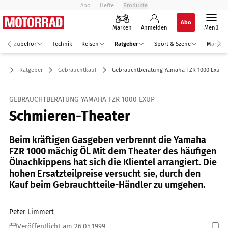
Abo
Hefte
Produkte
Abo
Marken
Anmelden
Menü
Zubehör
Technik
Reisen
Ratgeber
Sport & Szene
Markt
Ratgeber
Gebrauchtkauf
Gebrauchtberatung Yamaha FZR 1000 Exup
GEBRAUCHTBERATUNG YAMAHA FZR 1000 EXUP
Schmieren-Theater
Beim kräftigen Gasgeben verbrennt die Yamaha
FZR 1000 mächig Öl. Mit dem Theater des häufigen
Ölnachkippens hat sich die Klientel arrangiert. Die
hohen Ersatzteilpreise versucht sie, durch den
Kauf beim Gebrauchtteile-Händler zu umgehen.
Peter Limmert
Veröffentlicht am 26.05.1999