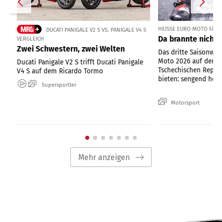
HEISSE EURO MOTO FÄHRT
DUCATI PANIGALE V2 S VS. PANIGALE V4 S
Da brannte nicht 
VERGLEICH
Zwei Schwestern, zwei Welten
Das dritte Saisonwo
Moto 2026 auf dem 
Ducati Panigale V2 S trifft Ducati Panigale
Tschechischen Republ
V4 S auf dem Ricardo Tormo
bieten: sengend heiße
Supersportler
Motorsport
Mehr anzeigen