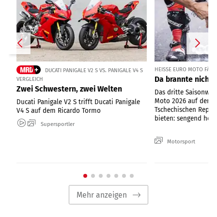
HEISSE EURO MOTO FÄHRT
DUCATI PANIGALE V2 S VS. PANIGALE V4 S
Da brannte nicht 
VERGLEICH
Zwei Schwestern, zwei Welten
Das dritte Saisonwo
Moto 2026 auf dem 
Ducati Panigale V2 S trifft Ducati Panigale
Tschechischen Republ
V4 S auf dem Ricardo Tormo
bieten: sengend heiße
Supersportler
Motorsport
Mehr anzeigen