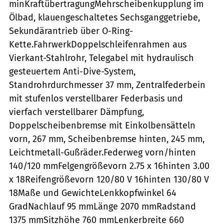
minKraftübertragungMehrscheibenkupplung im
Ölbad, klauengeschaltetes Sechsganggetriebe,
Sekundärantrieb über O-Ring-
Kette.FahrwerkDoppelschleifenrahmen aus
Vierkant-Stahlrohr, Telegabel mit hydraulisch
gesteuertem Anti-Dive-System,
Standrohrdurchmesser 37 mm, Zentralfederbein
mit stufenlos verstellbarer Federbasis und
vierfach verstellbarer Dämpfung,
Doppelscheibenbremse mit Einkolbensätteln
vorn, 267 mm, Scheibenbremse hinten, 245 mm,
Leichtmetall-Gußräder.Federweg vorn/hinten
140/120 mmFelgengrößevorn 2.75 x 16hinten 3.00
x 18Reifengrößevorn 120/80 V 16hinten 130/80 V
18Maße und GewichteLenkkopfwinkel 64
GradNachlauf 95 mmLänge 2070 mmRadstand
1375 mmSitzhöhe 760 mmLenkerbreite 660