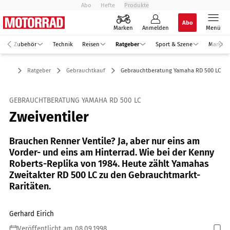
Abo
Hefte
Produkte
Abo
Marken
Anmelden
Menü
Zubehör
Technik
Reisen
Ratgeber
Sport & Szene
Markt
Ratgeber
Gebrauchtkauf
Gebrauchtberatung Yamaha RD 500 LC
GEBRAUCHTBERATUNG YAMAHA RD 500 LC
Zweiventiler
Brauchen Renner Ventile? Ja, aber nur eins am
Vorder- und eins am Hinterrad. Wie bei der Kenny
Roberts-Replika von 1984. Heute zählt Yamahas
Zweitakter RD 500 LC zu den Gebrauchtmarkt-
Raritäten.
Gerhard Eirich
Veröffentlicht am 08.09.1998