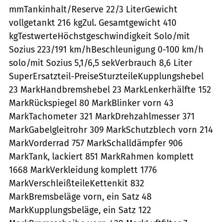
mmTankinhalt/Reserve 22/3 LiterGewicht
vollgetankt 216 kgZul. Gesamtgewicht 410
kgTestwerteHöchstgeschwindigkeit Solo/mit
Sozius 223/191 km/hBeschleunigung 0-100 km/h
solo/mit Sozius 5,1/6,5 sekVerbrauch 8,6 Liter
SuperErsatzteil-PreiseSturzteileKupplungshebel
23 MarkHandbremshebel 23 MarkLenkerhälfte 152
MarkRückspiegel 80 MarkBlinker vorn 43
MarkTachometer 321 MarkDrehzahlmesser 371
MarkGabelgleitrohr 309 MarkSchutzblech vorn 214
MarkVorderrad 757 MarkSchalldämpfer 906
MarkTank, lackiert 851 MarkRahmen komplett
1668 MarkVerkleidung komplett 1776
MarkVerschleißteileKettenkit 832
MarkBremsbeläge vorn, ein Satz 48
MarkKupplungsbeläge, ein Satz 122