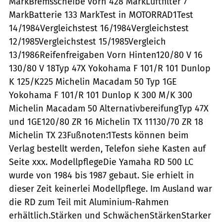
MarkBremsscheibe vorn 428 MarkLuftfilter 7
MarkBatterie 133 MarkTest in MOTORRAD1Test
14/1984Vergleichstest 16/1984Vergleichstest
12/1985Vergleichstest 15/1985Vergleich
13/1986Reifenfreigaben Vorn Hinten120/80 V 16
130/80 V 18Typ 47X Yokohama F 101/R 101 Dunlop
K 125/K225 Michelin Macadam 50 Typ 1GE
Yokohama F 101/R 101 Dunlop K 300 M/K 300
Michelin Macadam 50 AlternativbereifungTyp 47X
und 1GE120/80 ZR 16 Michelin TX 11130/70 ZR 18
Michelin TX 23Fußnoten:1Tests können beim
Verlag bestellt werden, Telefon siehe Kasten auf
Seite xxx. ModellpflegeDie Yamaha RD 500 LC
wurde von 1984 bis 1987 gebaut. Sie erhielt in
dieser Zeit keinerlei Modellpflege. Im Ausland war
die RD zum Teil mit Aluminium-Rahmen
erhältlich.Stärken und SchwächenStärkenStarker