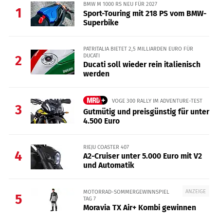
BMW M 1000 RS NEU FÜR 2027
1
Sport-Touring mit 218 PS vom BMW-
Superbike
PATRITALIA BIETET 2,5 MILLIARDEN EURO FÜR
DUCATI
2
Ducati soll wieder rein italienisch
werden
VOGE 300 RALLY IM ADVENTURE-TEST
3
Gutmütig und preisgünstig für unter
4.500 Euro
RIEJU COASTER 407
4
A2-Cruiser unter 5.000 Euro mit V2
und Automatik
ANZEIGE
MOTORRAD-SOMMERGEWINNSPIEL
5
TAG 7
Moravia TX Air+ Kombi gewinnen