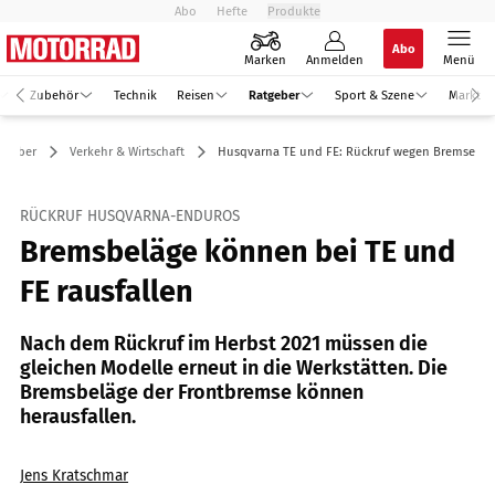
Abo
Hefte
Produkte
Abo
Marken
Anmelden
Menü
Zubehör
Technik
Reisen
Ratgeber
Sport & Szene
Markt
tgeber
Verkehr & Wirtschaft
Husqvarna TE und FE: Rückruf wegen Bremse
RÜCKRUF HUSQVARNA-ENDUROS
Bremsbeläge können bei TE und
FE rausfallen
Nach dem Rückruf im Herbst 2021 müssen die
gleichen Modelle erneut in die Werkstätten. Die
Bremsbeläge der Frontbremse können
herausfallen.
Jens Kratschmar