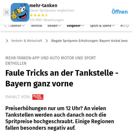
Abo
Hefte
Produkte
mehr-tanken
Clever Spritpreise vergleichen
Öffnen
Abo
★
★
★
★
★
★
Marken
Anmelden
Menü
335.000+
Bewertungen
Zubehör
Technik
Reisen
Ratgeber
Sport & Szene
Markt
er
Verkehr & Wirtschaft
Illegale Spritpreis-Erhöhungen: Bayern trickst besonde
MEHR-TANKEN-APP UND AUTO MOTOR UND SPORT
ENTHÜLLEN
Faule Tricks an der Tankstelle -
Bayern ganz vorne
INHALT VON
Preiserhöhungen nur um 12 Uhr? An vielen
Tankstellen werden auch danach noch die
Spritpreise hochgeschraubt. Einige Regionen
fallen besonders negativ auf.