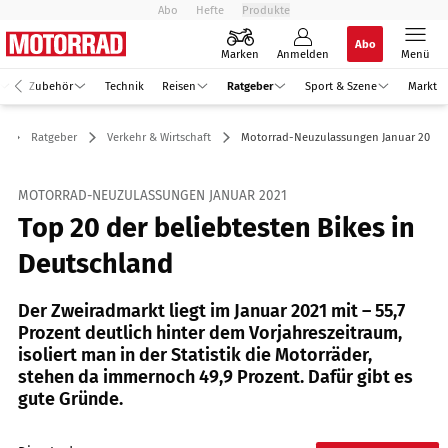
Abo
Hefte
Produkte
Abo
Marken
Anmelden
Menü
Zubehör
Technik
Reisen
Ratgeber
Sport & Szene
Markt
Ratgeber
Verkehr & Wirtschaft
Motorrad-Neuzulassungen Januar 2021
MOTORRAD-NEUZULASSUNGEN JANUAR 2021
Top 20 der beliebtesten Bikes in
Deutschland
Der Zweiradmarkt liegt im Januar 2021 mit – 55,7
Prozent deutlich hinter dem Vorjahreszeitraum,
isoliert man in der Statistik die Motorräder,
stehen da immernoch 49,9 Prozent. Dafür gibt es
gute Gründe.