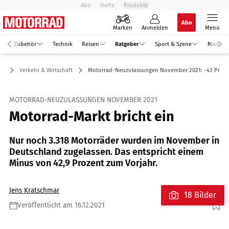
Abo
Hefte
Produkte
Abo
Marken
Anmelden
Menü
Zubehör
Technik
Reisen
Ratgeber
Sport & Szene
Markt
er
Verkehr & Wirtschaft
Motorrad-Neuzulassungen November 2021: -43 Proze
MOTORRAD-NEUZULASSUNGEN NOVEMBER 2021
Motorrad-Markt bricht ein
Nur noch 3.318 Motorräder wurden im November in
Deutschland zugelassen. Das entspricht einem
Minus von 42,9 Prozent zum Vorjahr.
Jens Kratschmar
18 Bilder
Veröffentlicht am 16.12.2021
Foto: Tyson Jopson