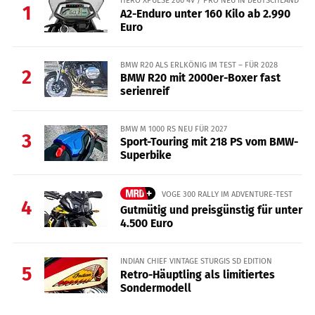
HERO XPULSE 200 4V / PRO NEU IN DEUTSCHLAND
1
A2-Enduro unter 160 Kilo ab 2.990
Euro
BMW R20 ALS ERLKÖNIG IM TEST – FÜR 2028
2
BMW R20 mit 2000er-Boxer fast
serienreif
BMW M 1000 RS NEU FÜR 2027
3
Sport-Touring mit 218 PS vom BMW-
Superbike
VOGE 300 RALLY IM ADVENTURE-TEST
4
Gutmütig und preisgünstig für unter
4.500 Euro
INDIAN CHIEF VINTAGE STURGIS SD EDITION
5
Retro-Häuptling als limitiertes
Sondermodell