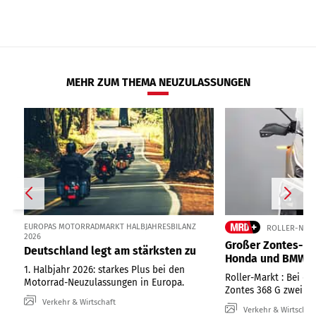
MEHR ZUM THEMA NEUZULASSUNGEN
EUROPAS MOTORRADMARKT HALBJAHRESBILANZ
ROLLER-NEUZ
2026
Großer Zontes-Ro
Deutschland legt am stärksten zu
Honda und BMW
1. Halbjahr 2026: starkes Plus bei den
Roller-Markt : Bei de
Motorrad-Neuzulassungen in Europa.
Zontes 368 G zwei Pl
Verkehr & Wirtschaft
Verkehr & Wirtschaf