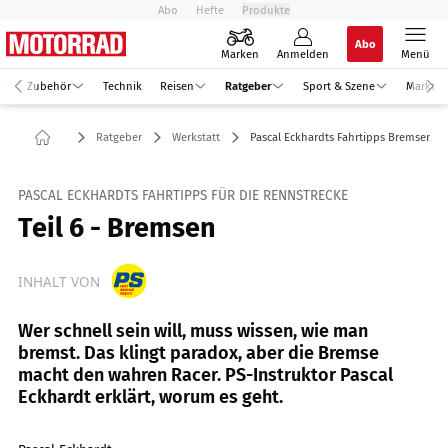
Abo
Hefte
Produkte
Abo
Marken
Anmelden
Menü
Zubehör
Technik
Reisen
Ratgeber
Sport & Szene
Markt
Ratgeber
Werkstatt
Pascal Eckhardts Fahrtipps Bremsen
PASCAL ECKHARDTS FAHRTIPPS FÜR DIE RENNSTRECKE
Teil 6 - Bremsen
INHALT VON
Wer schnell sein will, muss wissen, wie man
bremst. Das klingt paradox, aber die Bremse
macht den wahren Racer. PS-Instruktor Pascal
Eckhardt erklärt, worum es geht.