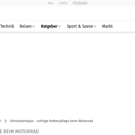
Abo
Hefte
Produkte
Technik
Reisen
Ratgeber
Sport & Szene
Markt
t
Schraubertipps - richtige Kettenpflege beim Motorrad
GE BEIM MOTORRAD