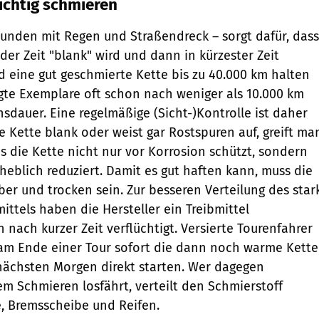
ichtig schmieren
rbunden mit Regen und Straßendreck – sorgt dafür, dass
der Zeit "blank" wird und dann in kürzester Zeit
d eine gut geschmierte Kette bis zu 40.000 km halten
gte Exemplare oft schon nach weniger als 10.000 km
sdauer. Eine regelmäßige (Sicht-)Kontrolle ist daher
ie Kette blank oder weist gar Rostspuren auf, greift ma
s die Kette nicht nur vor Korrosion schützt, sondern
heblich reduziert. Damit es gut haften kann, muss die
ber und trocken sein. Zur besseren Verteilung des star
ttels haben die Hersteller ein Treibmittel
 nach kurzer Zeit verflüchtigt. Versierte Tourenfahrer
am Ende einer Tour sofort die dann noch warme Kette
ächsten Morgen direkt starten. Wer dagegen
m Schmieren losfährt, verteilt den Schmierstoff
, Bremsscheibe und Reifen.