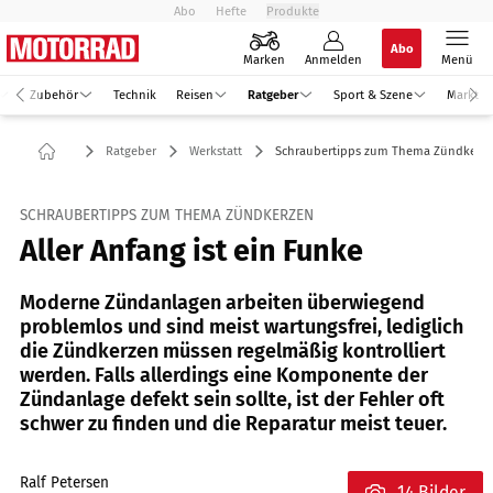
Abo
Hefte
Produkte
Abo
Marken
Anmelden
Menü
Zubehör
Technik
Reisen
Ratgeber
Sport & Szene
Markt
Ratgeber
Werkstatt
Schraubertipps zum Thema Zündkerz
SCHRAUBERTIPPS ZUM THEMA ZÜNDKERZEN
Aller Anfang ist ein Funke
Moderne Zündanlagen arbeiten überwiegend
problemlos und sind meist wartungsfrei, lediglich
die Zündkerzen müssen regelmäßig kontrolliert
werden. Falls allerdings eine Komponente der
Zündanlage defekt sein sollte, ist der Fehler oft
schwer zu finden und die Reparatur meist teuer.
Ralf Petersen
14 Bilder