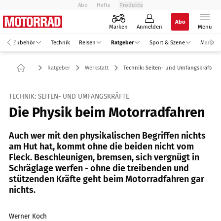
Abo
Hefte
Produkte
Abo
Marken
Anmelden
Menü
Zubehör
Technik
Reisen
Ratgeber
Sport & Szene
Markt
Ratgeber
Werkstatt
Technik: Seiten- und Umfangskräfte
TECHNIK: SEITEN- UND UMFANGSKRÄFTE
Die Physik beim Motorradfahren
Auch wer mit den physikalischen Begriffen nichts
am Hut hat, kommt ohne die beiden nicht vom
Fleck. Beschleunigen, bremsen, sich vergnügt in
Schräglage werfen - ohne die treibenden und
stützenden Kräfte geht beim Motorradfahren gar
nichts.
Werner Koch