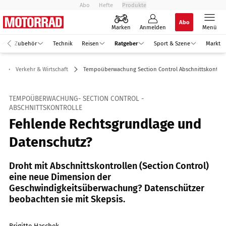
Abo
Hefte
Produkte
Abo
Marken
Anmelden
Menü
Zubehör
Technik
Reisen
Ratgeber
Sport & Szene
Markt
r
Verkehr & Wirtschaft
Tempoüberwachung Section Control Abschnittskontrol
TEMPOÜBERWACHUNG- SECTION CONTROL -
ABSCHNITTSKONTROLLE
Fehlende Rechtsgrundlage und
Datenschutz?
Droht mit Abschnittskontrollen (Section Control)
eine neue Dimension der
Geschwindigkeitsüberwachung? Datenschützer
beobachten sie mit Skepsis.