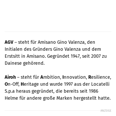
AGV
– steht für Amisano Gino Valenza, den
Initialen des Gründers Gino Valenza und dem
Erstsitt in Amisano. Gegründet 1947, seit 2007 zu
Dainese gehörend.
Airoh
– steht für
A
mbition,
I
nnovation,
R
esilience,
O
n-Off,
H
eritage und wurde 1997 aus der Locatelli
S.p.a heraus gegründet, die bereits seit 1986
Helme für andere große Marken hergestellt hatte.
ANZEIGE