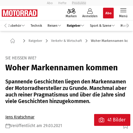
Abo
Hefte
Produkte
Abo
Marken
Anmelden
Menü
Zubehör
Technik
Reisen
Ratgeber
Sport & Szene
Markt
Ratgeber
Verkehr & Wirtschaft
Woher Markennamen kom
SIE HEISSEN WIE?
Woher Markennamen kommen
Spannende Geschichten liegen den Markennamen
der Motorradhersteller zu Grunde. Manchmal aber
auch reiner Pragmatismus und über die Jahre sind
viele Geschichten hinzugekommen.
Jens Kratschmar
41 Bilder
Veröffentlicht am 29.03.2021
Foto: Aprilia Logo