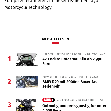
Europa zu etablieren. In diesem Falle der Tayo
Motorcycle Technology.
MEIST GELESEN
HERO XPULSE 200 4V / PRO NEU IN DEUTSCHLAND
1
A2-Enduro unter 160 Kilo ab 2.990
Euro
BMW R20 ALS ERLKÖNIG IM TEST – FÜR 2028
2
BMW R20 mit 2000er-Boxer fast
serienreif
VOGE 300 RALLY IM ADVENTURE-TEST
3
Gutmütig und preisgünstig für unter
4.500 Euro